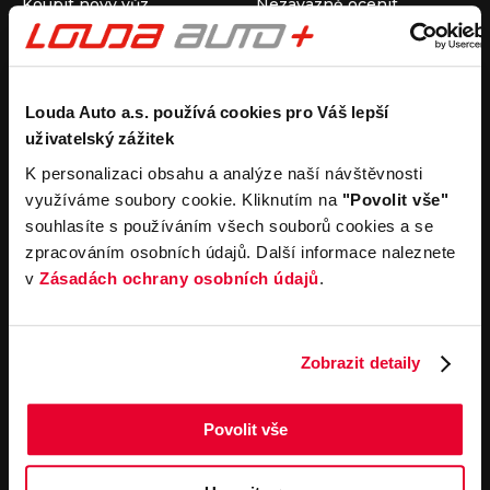
Koupit nový vůz
Nezávazně ocenit
Koupit ojetý vůz
Průběh výkupu vozu
Koupit užitkový vůz
Koupit obytný vůz
Pronájem
Společnost
Louda Auto a.s. používá cookies pro Váš lepší
uživatelský zážitek
Carsharing
Kontakty
Autopůjčovna
Louda Auto+ Poděbrady
K personalizaci obsahu a analýze naší návštěvnosti
Operativní leasing
Obytné vozy
využíváme soubory cookie. Kliknutím na
"Povolit vše"
Novinky
souhlasíte s používáním všech souborů cookies a se
Pro média
zpracováním osobních údajů. Další informace naleznete
Kariéra
v
Zásadách ochrany osobních údajů
.
Servisní služby
Důležité odkazy
Servis
Cookies
Objednání online
Všeobecné obchodní
Zobrazit detaily
podmínky pro online
Odtahová služba
objednávky motorových
vozidel
Povolit vše
Všeobecné obchodní
podmínky pro provádění
servisních prací