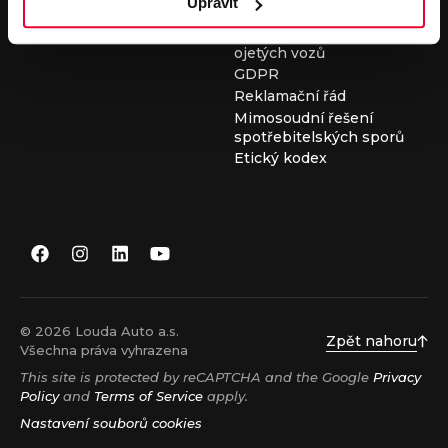
Upravit
Všeobecné obchodní
podmínky při nákupu
ojetých vozů
GDPR
Reklamační řád
Mimosoudní řešení
spotřebitelských sporů
Etický kodex
© 2026 Louda Auto a.s.
Zpět nahoru
Všechna práva vyhrazena
This site is protected by reCAPTCHA and the Google
Privacy
Policy
and
Terms of Service
apply.
Nastavení souborů cookies