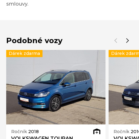
smlouvy.
Podobné vozy
Dárek zdarma
Dárek zdar
Ročník
2018
Ročník
201
VOLKSWAGEN TOURAN
VOLKSW