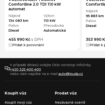
Comfortline 2.0 TDI 110 kW
Comfortli
automat
Nájezd
Nájezd
Výkon
95 883 km
134 083 km
110 kW
Palivo
Palivo
Převodovka
Diesel
Diesel
Automatická
455 990 Kč
s DPH
353 990 K
Přidat k porovnání
Přidat k
V případě dotazů volejte číslo nonstop infolinky
+420 325 400 400
nebo nám napište na e-mail
auto@louda.cz
Koupit vůz
Prodat vůz
Koupit nový vůz
Nezávazně ocenit