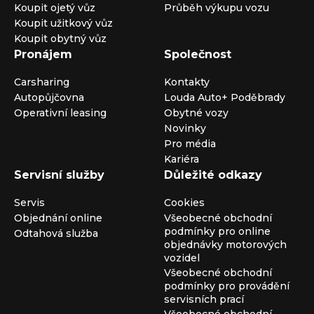
Koupit ojetý vůz
Průběh výkupu vozu
Koupit užitkový vůz
Koupit obytný vůz
Pronájem
Společnost
Carsharing
Kontakty
Autopůjčovna
Louda Auto+ Poděbrady
Operativní leasing
Obytné vozy
Novinky
Pro média
Kariéra
Servisní služby
Důležité odkazy
Servis
Cookies
Objednání online
Všeobecné obchodní
podmínky pro online
Odtahová služba
objednávky motorových
vozidel
Všeobecné obchodní
podmínky pro provádění
servisních prací
Všeobecné obchodní