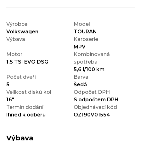
Výrobce
Model
Volkswagen
TOURAN
Výbava
Karoserie
MPV
Motor
Kombinovaná
1.5 TSI EVO DSG
spotřeba
5,6 l/100 km
Počet dveří
Barva
5
Šedá
Velikost disků kol
Odpočet DPH
16"
S odpočtem DPH
Termín dodání
Objednávací kód
Ihned k odběru
OZ190V01554
Výbava