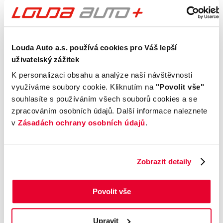
Kontrola technického stavu
Motor
Louda Auto a.s. používá cookies pro Váš lepší
Převodovka a spojka
uživatelský zážitek
Nápravy a podvozek
K personalizaci obsahu a analýze naší návštěvnosti
Výfuková soustava
využíváme soubory cookie. Kliknutím na
"Povolit vše"
Brzdy
souhlasíte s používáním všech souborů cookies a se
Elektronické části vozu
zpracováním osobních údajů. Další informace naleznete
Karoserie
v
Zásadách ochrany osobních údajů
.
Výbava
Zobrazit detaily
Prověření vozu od Cebia
Povolit vše
Kontrola najetých km
Kontrola odcizení
Kontrola financování
Upravit