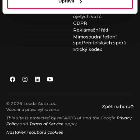
Upravit
Všeobecné obchodní
podmínky při nákupu
ojetých vozů
GDPR
Reklamační řád
Mimosoudní řešení
spotřebitelských sporů
Etický kodex
© 2026 Louda Auto a.s.
Zpět nahoru
Všechna práva vyhrazena
This site is protected by reCAPTCHA and the Google
Privacy
Policy
and
Terms of Service
apply.
Nastavení souborů cookies