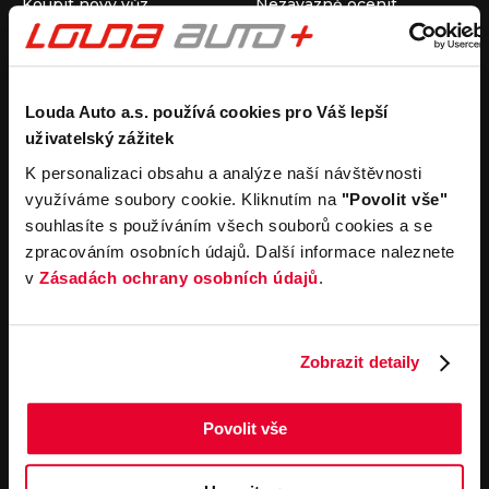
Koupit nový vůz
Nezávazně ocenit
Koupit ojetý vůz
Průběh výkupu vozu
Koupit užitkový vůz
Koupit obytný vůz
Pronájem
Společnost
Louda Auto a.s. používá cookies pro Váš lepší
uživatelský zážitek
Carsharing
Kontakty
Autopůjčovna
Louda Auto+ Poděbrady
K personalizaci obsahu a analýze naší návštěvnosti
Operativní leasing
Obytné vozy
využíváme soubory cookie. Kliknutím na
"Povolit vše"
Novinky
souhlasíte s používáním všech souborů cookies a se
Pro média
zpracováním osobních údajů. Další informace naleznete
Kariéra
v
Zásadách ochrany osobních údajů
.
Servisní služby
Důležité odkazy
Servis
Cookies
Objednání online
Všeobecné obchodní
Zobrazit detaily
podmínky pro online
Odtahová služba
objednávky motorových
vozidel
Povolit vše
Všeobecné obchodní
podmínky pro provádění
servisních prací