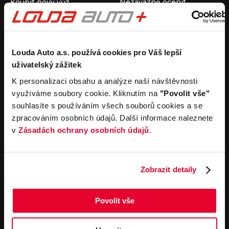
Koupit nový vůz
Nezávazně ocenit
Koupit ojetý vůz
Průběh výkupu vozu
Koupit užitkový vůz
Koupit obytný vůz
Pronájem
Společnost
Louda Auto a.s. používá cookies pro Váš lepší
uživatelský zážitek
Carsharing
Kontakty
Autopůjčovna
Louda Auto+ Poděbrady
K personalizaci obsahu a analýze naší návštěvnosti
Operativní leasing
Obytné vozy
využíváme soubory cookie. Kliknutím na
"Povolit vše"
Novinky
souhlasíte s používáním všech souborů cookies a se
Pro média
zpracováním osobních údajů. Další informace naleznete
Kariéra
v
Zásadách ochrany osobních údajů
.
Servisní služby
Důležité odkazy
Servis
Cookies
Objednání online
Všeobecné obchodní
Zobrazit detaily
podmínky pro online
Odtahová služba
objednávky motorových
vozidel
Povolit vše
Všeobecné obchodní
podmínky pro provádění
servisních prací