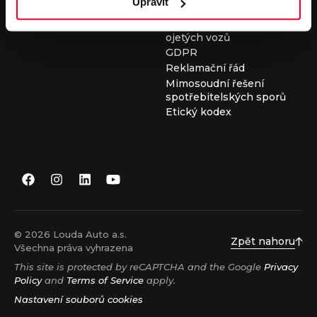
Upravit
Všeobecné obchodní
podmínky při nákupu
ojetých vozů
GDPR
Reklamační řád
Mimosoudní řešení
spotřebitelských sporů
Etický kodex
© 2026 Louda Auto a.s.
Zpět nahoru
Všechna práva vyhrazena
This site is protected by reCAPTCHA and the Google
Privacy
Policy
and
Terms of Service
apply.
Nastavení souborů cookies