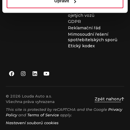
Upravit
Všeobecné obchodní
podmínky při nákupu
ojetých vozů
GDPR
Reklamační řád
Mimosoudní řešení
spotřebitelských sporů
Etický kodex
© 2026 Louda Auto a.s.
Zpět nahoru
Všechna práva vyhrazena
This site is protected by reCAPTCHA and the Google
Privacy
Policy
and
Terms of Service
apply.
Nastavení souborů cookies