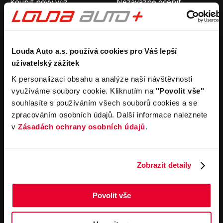
Koupit nový vůz
Nezávazně ocenit
Koupit ojetý vůz
Průběh výkupu vozu
Koupit užitkový vůz
Koupit obytný vůz
Pronájem
Společnost
Louda Auto a.s. používá cookies pro Váš lepší
uživatelský zážitek
Carsharing
Kontakty
Autopůjčovna
Louda Auto+ Poděbrady
K personalizaci obsahu a analýze naší návštěvnosti
Operativní leasing
Obytné vozy
využíváme soubory cookie. Kliknutím na
"Povolit vše"
Novinky
souhlasíte s používáním všech souborů cookies a se
Pro média
zpracováním osobních údajů. Další informace naleznete
Kariéra
v
Zásadách ochrany osobních údajů
.
Servisní služby
Důležité odkazy
Servis
Cookies
Objednání online
Všeobecné obchodní
Zobrazit detaily
podmínky pro online
Odtahová služba
objednávky motorových
vozidel
Povolit vše
Všeobecné obchodní
podmínky pro provádění
servisních prací