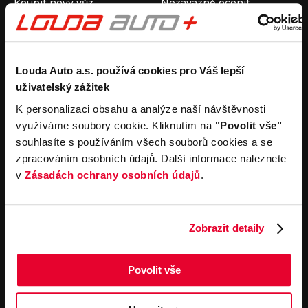
Koupit nový vůz
Nezávazně ocenit
Koupit ojetý vůz
Průběh výkupu vozu
Koupit užitkový vůz
Koupit obytný vůz
Pronájem
Společnost
Louda Auto a.s. používá cookies pro Váš lepší
uživatelský zážitek
Carsharing
Kontakty
Autopůjčovna
Louda Auto+ Poděbrady
K personalizaci obsahu a analýze naší návštěvnosti
Operativní leasing
Obytné vozy
využíváme soubory cookie. Kliknutím na
"Povolit vše"
Novinky
souhlasíte s používáním všech souborů cookies a se
Pro média
zpracováním osobních údajů. Další informace naleznete
Kariéra
v
Zásadách ochrany osobních údajů
.
Servisní služby
Důležité odkazy
Servis
Cookies
Objednání online
Všeobecné obchodní
Zobrazit detaily
podmínky pro online
Odtahová služba
objednávky motorových
vozidel
Povolit vše
Všeobecné obchodní
podmínky pro provádění
servisních prací