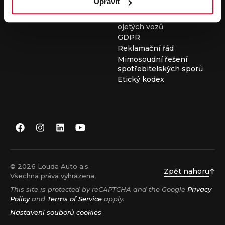
Upravit
Všeobecné obchodní
podmínky při nákupu
ojetých vozů
GDPR
Reklamační řád
Mimosoudní řešení
spotřebitelských sporů
Etický kodex
© 2026 Louda Auto a.s.
Zpět nahoru
Všechna práva vyhrazena
This site is protected by reCAPTCHA and the Google
Privacy
Policy
and
Terms of Service
apply.
Nastavení souborů cookies