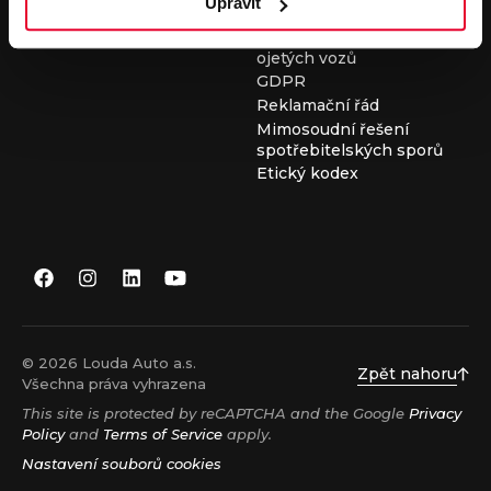
Upravit
Všeobecné obchodní
podmínky při nákupu
ojetých vozů
GDPR
Reklamační řád
Mimosoudní řešení
spotřebitelských sporů
Etický kodex
© 2026 Louda Auto a.s.
Zpět nahoru
Všechna práva vyhrazena
This site is protected by reCAPTCHA and the Google
Privacy
Policy
and
Terms of Service
apply.
Nastavení souborů cookies