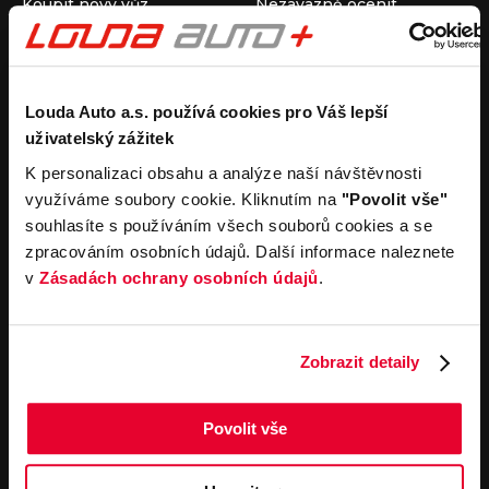
Koupit nový vůz
Nezávazně ocenit
Koupit ojetý vůz
Průběh výkupu vozu
Koupit užitkový vůz
Koupit obytný vůz
Pronájem
Společnost
Louda Auto a.s. používá cookies pro Váš lepší
uživatelský zážitek
Carsharing
Kontakty
Autopůjčovna
Louda Auto+ Poděbrady
K personalizaci obsahu a analýze naší návštěvnosti
Operativní leasing
Obytné vozy
využíváme soubory cookie. Kliknutím na
"Povolit vše"
Novinky
souhlasíte s používáním všech souborů cookies a se
Pro média
zpracováním osobních údajů. Další informace naleznete
Kariéra
v
Zásadách ochrany osobních údajů
.
Servisní služby
Důležité odkazy
Servis
Cookies
Objednání online
Všeobecné obchodní
Zobrazit detaily
podmínky pro online
Odtahová služba
objednávky motorových
vozidel
Povolit vše
Všeobecné obchodní
podmínky pro provádění
servisních prací