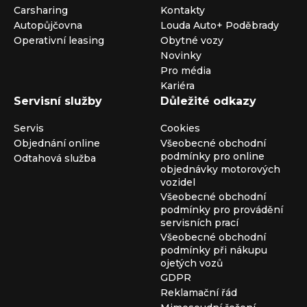
Carsharing
Kontakty
Autopůjčovna
Louda Auto+ Poděbrady
Operativní leasing
Obytné vozy
Novinky
Pro média
Kariéra
Servisní služby
Důležité odkazy
Servis
Cookies
Objednání online
Všeobecné obchodní
podmínky pro online
Odtahová služba
objednávky motorových
vozidel
Všeobecné obchodní
podmínky pro provádění
servisních prací
Všeobecné obchodní
podmínky při nákupu
ojetých vozů
GDPR
Reklamační řád