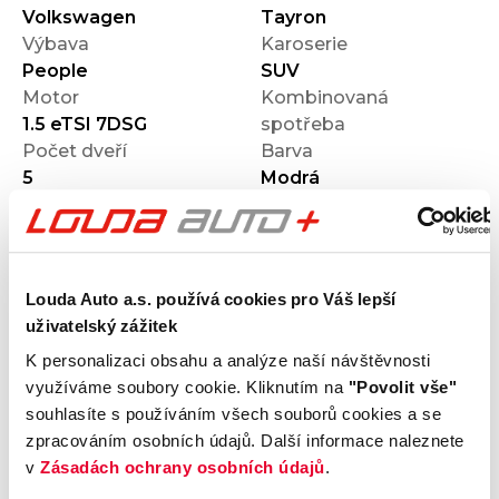
Volkswagen
Tayron
Výbava
Karoserie
People
SUV
Motor
Kombinovaná
1.5 eTSI 7DSG
spotřeba
Počet dveří
Barva
5
Modrá
Velikost disků kol
Odpočet DPH
S odpočtem DPH
Termín dodání
Objednávací kód
Ihned k odběru
O121O07616
Louda Auto a.s. používá cookies pro Váš lepší
uživatelský zážitek
K personalizaci obsahu a analýze naší návštěvnosti
Výbava
využíváme soubory cookie. Kliknutím na
"Povolit vše"
souhlasíte s používáním všech souborů cookies a se
Vnější vzhled a výbava
zpracováním osobních údajů. Další informace naleznete
v
Zásadách ochrany osobních údajů
.
Komfort