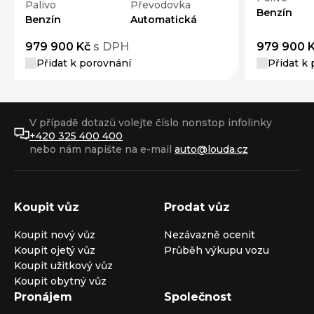
Palivo
Převodovka
Benzín
Benzín
Automatická
979 900 Kč
s DPH
979 900 
Přidat k porovnání
Přidat k
V případě dotazů volejte číslo nonstop infolinky
+420 325 400 400
nebo nám napište na e-mail
auto@louda.cz
Koupit vůz
Prodat vůz
Koupit nový vůz
Nezávazně ocenit
Koupit ojetý vůz
Průběh výkupu vozu
Koupit užitkový vůz
Koupit obytný vůz
Pronájem
Společnost