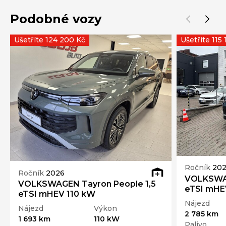
Podobné vozy
Ušetříte 124 200 Kč
Ušetříte 115
Ročník
202
Ročník
2026
VOLKSWAG
VOLKSWAGEN Tayron People 1,5
eTSI mHE
eTSI mHEV 110 kW
Nájezd
Nájezd
Výkon
2 785 km
1 693 km
110 kW
Palivo