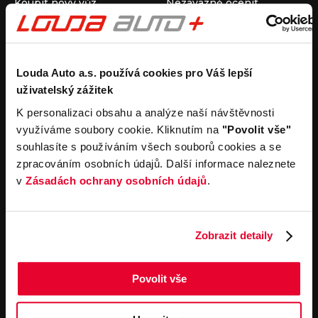
Koupit nový vůz
Nezávazně ocenit
Koupit ojetý vůz
Průběh výkupu vozu
Koupit užitkový vůz
Koupit obytný vůz
Pronájem
Společnost
Louda Auto a.s. používá cookies pro Váš lepší
uživatelský zážitek
Carsharing
Kontakty
Autopůjčovna
Louda Auto+ Poděbrady
K personalizaci obsahu a analýze naší návštěvnosti
Operativní leasing
Obytné vozy
využíváme soubory cookie. Kliknutím na
"Povolit vše"
Novinky
souhlasíte s používáním všech souborů cookies a se
Pro média
zpracováním osobních údajů. Další informace naleznete
Kariéra
v
Zásadách ochrany osobních údajů
.
Servisní služby
Důležité odkazy
Servis
Cookies
Objednání online
Všeobecné obchodní
Zobrazit detaily
podmínky pro online
Odtahová služba
objednávky motorových
vozidel
Povolit vše
Všeobecné obchodní
podmínky pro provádění
servisních prací