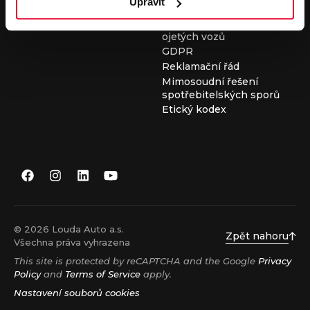
Upravit
Všeobecné obchodní
podmínky při nákupu
ojetých vozů
GDPR
Reklamační řád
Mimosoudní řešení
spotřebitelských sporů
Etický kodex
© 2026 Louda Auto a.s.
Zpět nahoru
Všechna práva vyhrazena
This site is protected by reCAPTCHA and the Google
Privacy
Policy
and
Terms of Service
apply.
Nastavení souborů cookies