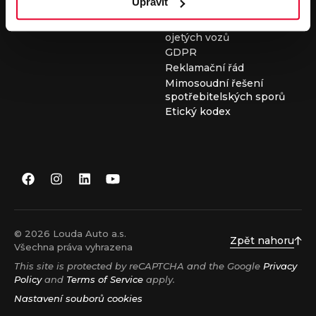
Upravit
Všeobecné obchodní
podmínky při nákupu
ojetých vozů
GDPR
Reklamační řád
Mimosoudní řešení
spotřebitelských sporů
Etický kodex
© 2026 Louda Auto a.s.
Zpět nahoru
Všechna práva vyhrazena
This site is protected by reCAPTCHA and the Google
Privacy
Policy
and
Terms of Service
apply.
Nastavení souborů cookies