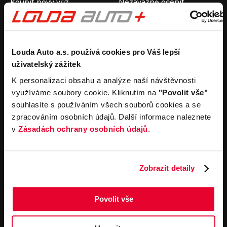
Koupit nový vůz
Nezávazně ocenit
Koupit ojetý vůz
Průběh výkupu vozu
Koupit užitkový vůz
Koupit obytný vůz
Pronájem
Společnost
Louda Auto a.s. používá cookies pro Váš lepší
uživatelský zážitek
Carsharing
Kontakty
Autopůjčovna
Louda Auto+ Poděbrady
K personalizaci obsahu a analýze naší návštěvnosti
Operativní leasing
Obytné vozy
využíváme soubory cookie. Kliknutím na
"Povolit vše"
Novinky
souhlasíte s používáním všech souborů cookies a se
Pro média
zpracováním osobních údajů. Další informace naleznete
Kariéra
v
Zásadách ochrany osobních údajů
.
Servisní služby
Důležité odkazy
Servis
Cookies
Objednání online
Všeobecné obchodní
Zobrazit detaily
podmínky pro online
Odtahová služba
objednávky motorových
vozidel
Povolit vše
Všeobecné obchodní
podmínky pro provádění
servisních prací