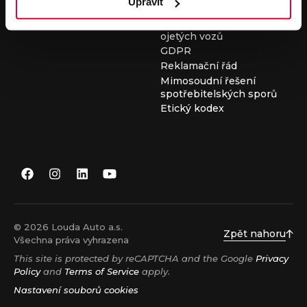
Upravit
Všeobecné obchodní
podmínky při nákupu
ojetých vozů
GDPR
Reklamační řád
Mimosoudní řešení
spotřebitelských sporů
Etický kodex
© 2026 Louda Auto a.s.
Zpět nahoru
Všechna práva vyhrazena
This site is protected by reCAPTCHA and the Google
Privacy
Policy
and
Terms of Service
apply.
Nastavení souborů cookies