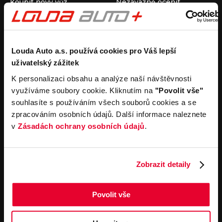
Koupit nový vůz
Nezávazně ocenit
Koupit ojetý vůz
Průběh výkupu vozu
Koupit užitkový vůz
Koupit obytný vůz
Pronájem
Společnost
Louda Auto a.s. používá cookies pro Váš lepší
uživatelský zážitek
Carsharing
Kontakty
Autopůjčovna
Louda Auto+ Poděbrady
K personalizaci obsahu a analýze naší návštěvnosti
Operativní leasing
Obytné vozy
využíváme soubory cookie. Kliknutím na
"Povolit vše"
Novinky
souhlasíte s používáním všech souborů cookies a se
Pro média
zpracováním osobních údajů. Další informace naleznete
Kariéra
v
Zásadách ochrany osobních údajů
.
Servisní služby
Důležité odkazy
Servis
Cookies
Objednání online
Všeobecné obchodní
Zobrazit detaily
podmínky pro online
Odtahová služba
objednávky motorových
vozidel
Povolit vše
Všeobecné obchodní
podmínky pro provádění
servisních prací