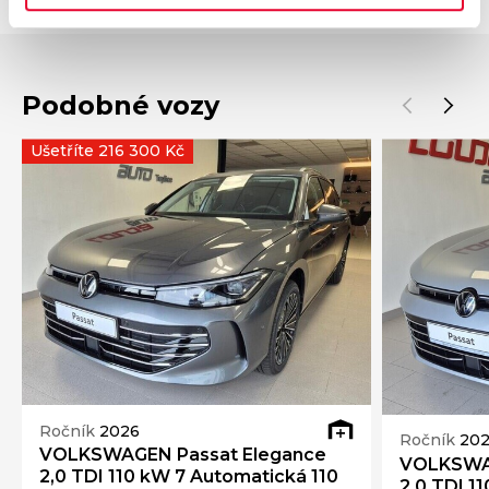
Podobné vozy
Ušetříte 216 300 Kč
Ročník
2026
Ročník
20
VOLKSWAGEN Passat Elegance
VOLKSWAG
2,0 TDI 110 kW 7 Automatická 110
2,0 TDI 1