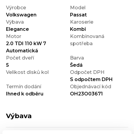
Výrobce
Model
Volkswagen
Passat
Výbava
Karoserie
Elegance
Kombi
Motor
Kombinovaná
2.0 TDI 110 kW 7
spotřeba
Automatická
Počet dveří
Barva
5
Šedá
Velikost disků kol
Odpočet DPH
S odpočtem DPH
Termín dodání
Objednávací kód
Ihned k odběru
OH23O03671
Výbava