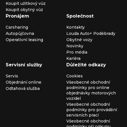
Koupit užitkový vůz
Koupit obytný vůz
Pronájem
Společnost
Carsharing
Kontakty
Autopůjčovna
Louda Auto+ Poděbrady
Operativní leasing
Obytné vozy
Novinky
Pro média
Kariéra
Servisní služby
Důležité odkazy
Servis
Cookies
Objednání online
Všeobecné obchodní
podmínky pro online
Odtahová služba
objednávky motorových
vozidel
Všeobecné obchodní
podmínky pro provádění
servisních prací
Všeobecné obchodní
podmínky při nákupu