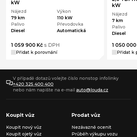
kW
kW
Nájezd
Výkon
Nájezd
79 km
110 kW
7 km
Palivo
Převodovka
Palivo
Diesel
Automatická
Diesel
1 059 900 Kč
s DPH
1 050 000
Přidat k porovnání
Přidat k
V případě dotazů volejte číslo nonstop infolinky
+420 325 400 400
nebo nám napište na e-mail
auto@louda.cz
Koupit vůz
Prodat vůz
Koupit nový vůz
Nezávazně ocenit
Koupit ojetý vůz
Průběh výkupu vozu