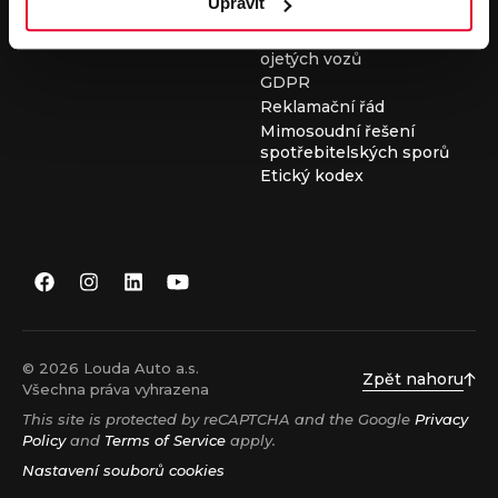
Upravit
Všeobecné obchodní
podmínky při nákupu
ojetých vozů
GDPR
Reklamační řád
Mimosoudní řešení
spotřebitelských sporů
Etický kodex
© 2026 Louda Auto a.s.
Zpět nahoru
Všechna práva vyhrazena
This site is protected by reCAPTCHA and the Google
Privacy
Policy
and
Terms of Service
apply.
Nastavení souborů cookies