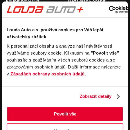
Koupit nový vůz
Nezávazně ocenit
Koupit ojetý vůz
Průběh výkupu vozu
Koupit užitkový vůz
Koupit obytný vůz
Pronájem
Společnost
Louda Auto a.s. používá cookies pro Váš lepší
uživatelský zážitek
Carsharing
Kontakty
Autopůjčovna
Louda Auto+ Poděbrady
K personalizaci obsahu a analýze naší návštěvnosti
Operativní leasing
Obytné vozy
využíváme soubory cookie. Kliknutím na
"Povolit vše"
Novinky
souhlasíte s používáním všech souborů cookies a se
Pro média
zpracováním osobních údajů. Další informace naleznete
Kariéra
v
Zásadách ochrany osobních údajů
.
Servisní služby
Důležité odkazy
Servis
Cookies
Objednání online
Všeobecné obchodní
Zobrazit detaily
podmínky pro online
Odtahová služba
objednávky motorových
vozidel
Povolit vše
Všeobecné obchodní
podmínky pro provádění
servisních prací