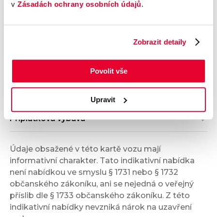
v
Zásadách ochrany osobních údajů
.
Vnější vzhled a výbava
Komfort
Zobrazit detaily
Multimédia
Povolit vše
Bezpečnost a technika
Upravit
Příplatková výbava
Údaje obsažené v této kartě vozu mají
informativní charakter. Tato indikativní nabídka
není nabídkou ve smyslu § 1731 nebo § 1732
občanského zákoníku, ani se nejedná o veřejný
příslib dle § 1733 občanského zákoníku. Z této
indikativní nabídky nevzniká nárok na uzavření