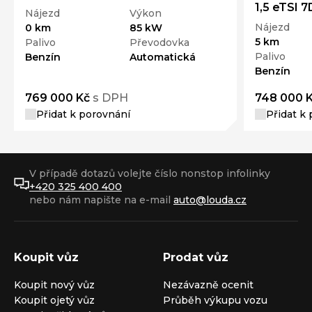
1,5 eTSI
Nájezd
Výkon
Nájezd
0 km
85 kW
5 km
Palivo
Převodovka
Palivo
Benzín
Automatická
Benzín
769 000 Kč
s DPH
748 000 
Přidat k porovnání
Přidat k
V případě dotazů volejte číslo nonstop infolinky
+420 325 400 400
nebo nám napište na e-mail
auto@louda.cz
Koupit vůz
Prodat vůz
Koupit nový vůz
Nezávazně ocenit
Koupit ojetý vůz
Průběh výkupu vozu