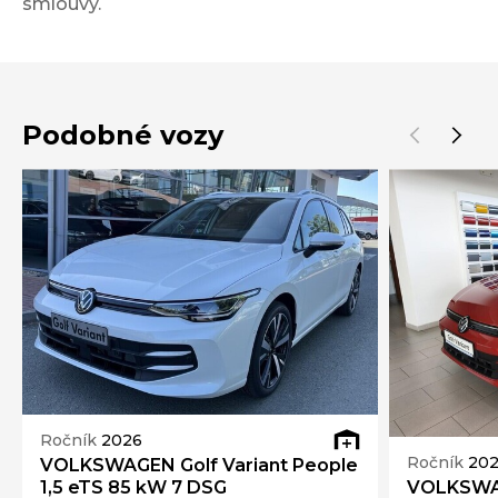
smlouvy.
Podobné vozy
Ročník
2026
Ročník
20
VOLKSWAGEN Golf Variant People
VOLKSWAG
1,5 eTS 85 kW 7 DSG