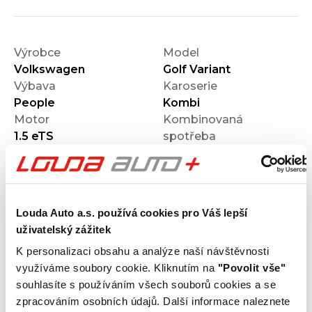
Výrobce
Model
Volkswagen
Golf Variant
Výbava
Karoserie
People
Kombi
Motor
Kombinovaná
1.5 eTS
spotřeba
Počet dveří
Barva
5
Bílá
Velikost disků kol
Odpočet DPH
S odpočtem DPH
Louda Auto a.s. používá cookies pro Váš lepší
Termín dodání
Objednávací kód
uživatelský zážitek
Ihned k odběru
O121O07703
K personalizaci obsahu a analýze naší návštěvnosti
využíváme soubory cookie. Kliknutím na
"Povolit vše"
Výbava
souhlasíte s používáním všech souborů cookies a se
zpracováním osobních údajů. Další informace naleznete