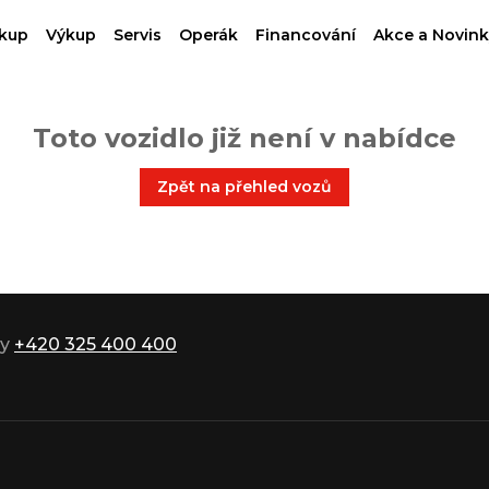
kup
Výkup
Servis
Operák
Financování
Akce a Novink
Toto vozidlo již není v nabídce
Zpět na přehled vozů
ky
+420 325 400 400