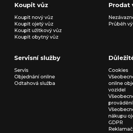
Koupit vůz
Prodat 
Koupit nový vůz
Nezávazně
Koupit ojetý vůz
Průběh vý
Koupit užitkový vůz
Koupit obytný vůz
Servisní služby
Důležit
Servis
Cookies
Objednání online
Všeobecn
Odtahová služba
online ob
vozidel
Všeobecn
provádění 
Všeobecné
nákupu oj
GDPR
Reklamačn