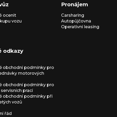
vůz
Pronájem
 ocenit
Carsharing
kupu vozu
Autopůjčovna
Operativní leasing
é odkazy
é obchodní podmínky pro
jednávky motorových
é obchodní podmínky pro
servisních prací
 obchodní podmínky při
etých vozů
í řád