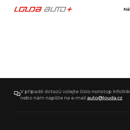
Ná
V případě dotazů volejte číslo nonstop infolin
nebo nám napište na e-mail
auto@louda.cz