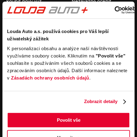
Koupit nový vůz
Nezávazně ocenit
Koupit ojetý vůz
Průběh výkupu vozu
Koupit užitkový vůz
Koupit obytný vůz
Pronájem
Společnost
Louda Auto a.s. používá cookies pro Váš lepší
uživatelský zážitek
Carsharing
Kontakty
Autopůjčovna
Louda Auto+ Poděbrady
K personalizaci obsahu a analýze naší návštěvnosti
Operativní leasing
Obytné vozy
využíváme soubory cookie. Kliknutím na
"Povolit vše"
Novinky
souhlasíte s používáním všech souborů cookies a se
Pro média
zpracováním osobních údajů. Další informace naleznete
Kariéra
v
Zásadách ochrany osobních údajů
.
Servisní služby
Důležité odkazy
Servis
Cookies
Objednání online
Všeobecné obchodní
Zobrazit detaily
podmínky pro online
Odtahová služba
objednávky motorových
vozidel
Povolit vše
Všeobecné obchodní
podmínky pro provádění
servisních prací