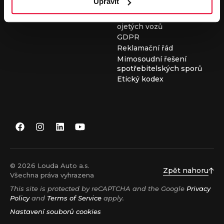
Upravit
Všeobecné obchodní
podmínky při nákupu
ojetých vozů
GDPR
Reklamační řád
Mimosoudní řešení
spotřebitelských sporů
Etický kodex
© 2026 Louda Auto a.s.
Zpět nahoru
Všechna práva vyhrazena
This site is protected by reCAPTCHA and the Google
Privacy
Policy
and
Terms of Service
apply.
Nastavení souborů cookies