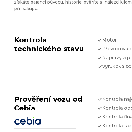
získáte garanci původu, historie, ověříte si nájezd kilom
při nákupu.
Kontrola
Motor
technického stavu
Převodovka 
Nápravy a p
Výfuková so
Prověření vozu od
Kontrola na
Cebia
Kontrola odc
Kontrola fin
Kontrola tax