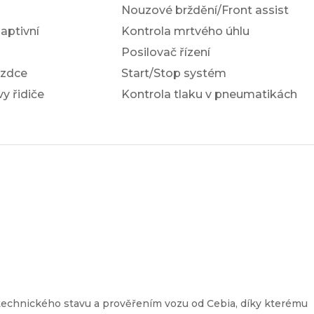
Nouzové brždění/Front assist
ptivní
Kontrola mrtvého úhlu
Posilovač řízení
ezdce
Start/Stop systém
y řidiče
Kontrola tlaku v pneumatikách
a
technického stavu a prověřením vozu od Cebia, díky kterému