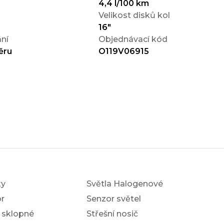
4,4 l/100 km
Velikost disků kol
16"
ní
Objednávací kód
ěru
O119V06915
ky
Světla Halogenové
r
Senzor světel
í sklopné
Střešní nosič