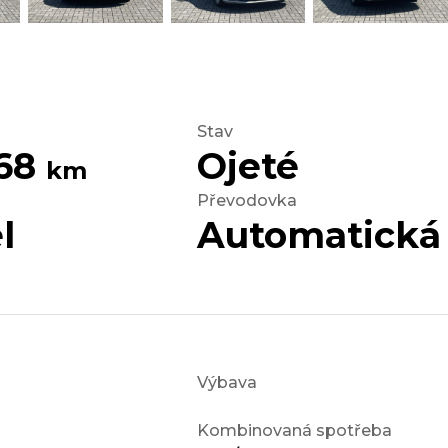
Stav
268
Ojeté
km
Převodovka
l
Automatická
Výbava
Kombinovaná spotřeba