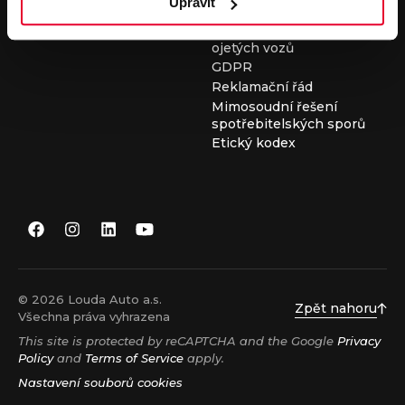
Upravit
Všeobecné obchodní
podmínky při nákupu
ojetých vozů
GDPR
Reklamační řád
Mimosoudní řešení
spotřebitelských sporů
Etický kodex
© 2026 Louda Auto a.s.
Zpět nahoru
Všechna práva vyhrazena
This site is protected by reCAPTCHA and the Google
Privacy
Policy
and
Terms of Service
apply.
Nastavení souborů cookies