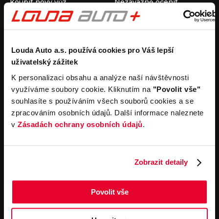
Koupit nový vůz
Nezávazně ocenit
Koupit ojetý vůz
Průběh výkupu vozu
Koupit užitkový vůz
Koupit obytný vůz
Pronájem
Společnost
Louda Auto a.s. používá cookies pro Váš lepší
uživatelský zážitek
Carsharing
Kontakty
Autopůjčovna
Louda Auto+ Poděbrady
K personalizaci obsahu a analýze naší návštěvnosti
Operativní leasing
Obytné vozy
využíváme soubory cookie. Kliknutím na
"Povolit vše"
Novinky
souhlasíte s používáním všech souborů cookies a se
Pro média
zpracováním osobních údajů. Další informace naleznete
Kariéra
v
Zásadách ochrany osobních údajů
.
Servisní služby
Důležité odkazy
Servis
Cookies
Objednání online
Všeobecné obchodní
Zobrazit detaily
podmínky pro online
Odtahová služba
objednávky motorových
vozidel
Povolit vše
Všeobecné obchodní
podmínky pro provádění
servisních prací