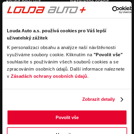
Koupit nový vůz
Nezávazně ocenit
Koupit ojetý vůz
Průběh výkupu vozu
Koupit užitkový vůz
Koupit obytný vůz
Pronájem
Společnost
Louda Auto a.s. používá cookies pro Váš lepší
uživatelský zážitek
Carsharing
Kontakty
Autopůjčovna
Louda Auto+ Poděbrady
K personalizaci obsahu a analýze naší návštěvnosti
Operativní leasing
Obytné vozy
využíváme soubory cookie. Kliknutím na
"Povolit vše"
Novinky
souhlasíte s používáním všech souborů cookies a se
Pro média
zpracováním osobních údajů. Další informace naleznete
Kariéra
v
Zásadách ochrany osobních údajů
.
Servisní služby
Důležité odkazy
Servis
Cookies
Objednání online
Všeobecné obchodní
Zobrazit detaily
podmínky pro online
Odtahová služba
objednávky motorových
vozidel
Povolit vše
Všeobecné obchodní
podmínky pro provádění
servisních prací