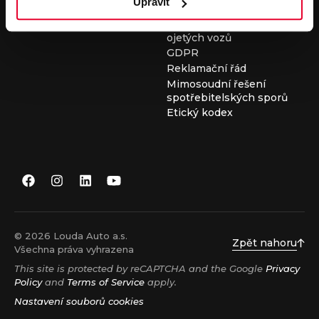
Upravit
Všeobecné obchodní
podmínky při nákupu
ojetých vozů
GDPR
Reklamační řád
Mimosoudní řešení
spotřebitelských sporů
Etický kodex
© 2026 Louda Auto a.s.
Zpět nahoru
Všechna práva vyhrazena
This site is protected by reCAPTCHA and the Google
Privacy
Policy
and
Terms of Service
apply.
Nastavení souborů cookies