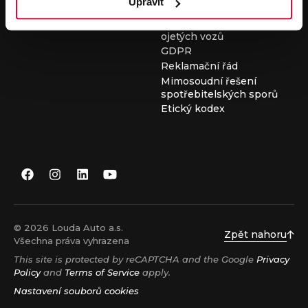
Upravit
Všeobecné obchodní
podmínky při nákupu
ojetých vozů
GDPR
Reklamační řád
Mimosoudní řešení
spotřebitelských sporů
Etický kodex
© 2026 Louda Auto a.s.
Zpět nahoru
Všechna práva vyhrazena
This site is protected by reCAPTCHA and the Google
Privacy
Policy
and
Terms of Service
apply.
Nastavení souborů cookies