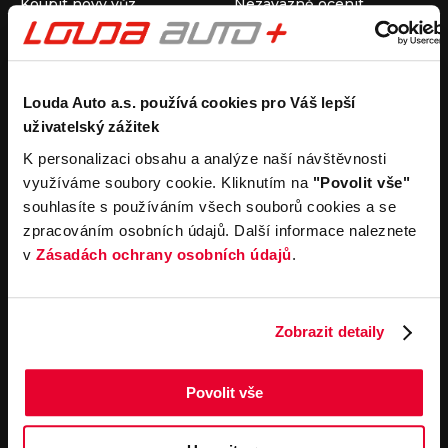
Koupit nový vůz
Nezávazně ocenit
Koupit ojetý vůz
Průběh výkupu vozu
Koupit užitkový vůz
Koupit obytný vůz
Pronájem
Společnost
Louda Auto a.s. používá cookies pro Váš lepší
uživatelský zážitek
Carsharing
Kontakty
Autopůjčovna
Louda Auto+ Poděbrady
K personalizaci obsahu a analýze naší návštěvnosti
Operativní leasing
Obytné vozy
využíváme soubory cookie. Kliknutím na
"Povolit vše"
Novinky
souhlasíte s používáním všech souborů cookies a se
Pro média
zpracováním osobních údajů. Další informace naleznete
Kariéra
v
Zásadách ochrany osobních údajů
.
Servisní služby
Důležité odkazy
Servis
Cookies
Objednání online
Všeobecné obchodní
Zobrazit detaily
podmínky pro online
Odtahová služba
objednávky motorových
vozidel
Povolit vše
Všeobecné obchodní
podmínky pro provádění
servisních prací