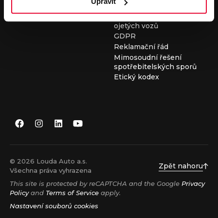
Upravit
Všeobecné obchodní
podmínky při nákupu
ojetých vozů
GDPR
Reklamační řád
Mimosoudní řešení
spotřebitelských sporů
Etický kodex
© 2026 Louda Auto a.s.
Zpět nahoru
Všechna práva vyhrazena
This site is protected by reCAPTCHA and the Google
Privacy
Policy
and
Terms of Service
apply.
Nastavení souborů cookies