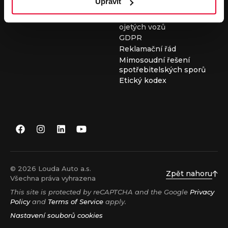
Upravit
Všeobecné obchodní
podmínky při nákupu
ojetých vozů
GDPR
Reklamační řád
Mimosoudní řešení
spotřebitelských sporů
Etický kodex
© 2026 Louda Auto a.s.
Zpět nahoru
Všechna práva vyhrazena
This site is protected by reCAPTCHA and the Google
Privacy
Policy
and
Terms of Service
apply.
Nastavení souborů cookies