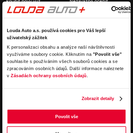
Koupit nový vůz
Nezávazně ocenit
Koupit ojetý vůz
Průběh výkupu vozu
Koupit užitkový vůz
Koupit obytný vůz
Pronájem
Společnost
Louda Auto a.s. používá cookies pro Váš lepší
uživatelský zážitek
Carsharing
Kontakty
Autopůjčovna
Louda Auto+ Poděbrady
K personalizaci obsahu a analýze naší návštěvnosti
Operativní leasing
Obytné vozy
využíváme soubory cookie. Kliknutím na
"Povolit vše"
Novinky
souhlasíte s používáním všech souborů cookies a se
Pro média
zpracováním osobních údajů. Další informace naleznete
Kariéra
v
Zásadách ochrany osobních údajů
.
Servisní služby
Důležité odkazy
Servis
Cookies
Objednání online
Všeobecné obchodní
Zobrazit detaily
podmínky pro online
Odtahová služba
objednávky motorových
vozidel
Povolit vše
Všeobecné obchodní
podmínky pro provádění
servisních prací