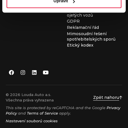
Upravit
Všeobecné obchodní
podmínky při nákupu
ojetých vozů
GDPR
Reklamační řád
Mimosoudní řešení
spotřebitelských sporů
Etický kodex
© 2026 Louda Auto a.s.
Zpět nahoru
Všechna práva vyhrazena
This site is protected by reCAPTCHA and the Google
Privacy
Policy
and
Terms of Service
apply.
Nastavení souborů cookies