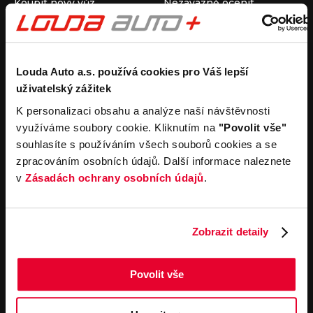
Koupit nový vůz
Nezávazně ocenit
Koupit ojetý vůz
Průběh výkupu vozu
Koupit užitkový vůz
Koupit obytný vůz
Pronájem
Společnost
Louda Auto a.s. používá cookies pro Váš lepší
uživatelský zážitek
Carsharing
Kontakty
Autopůjčovna
Louda Auto+ Poděbrady
K personalizaci obsahu a analýze naší návštěvnosti
Operativní leasing
Obytné vozy
využíváme soubory cookie. Kliknutím na
"Povolit vše"
Novinky
souhlasíte s používáním všech souborů cookies a se
Pro média
zpracováním osobních údajů. Další informace naleznete
Kariéra
v
Zásadách ochrany osobních údajů
.
Servisní služby
Důležité odkazy
Servis
Cookies
Objednání online
Všeobecné obchodní
Zobrazit detaily
podmínky pro online
Odtahová služba
objednávky motorových
vozidel
Povolit vše
Všeobecné obchodní
podmínky pro provádění
servisních prací