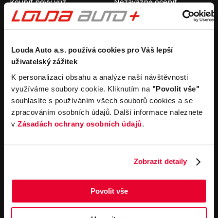
Koupit nový vůz
Nezávazně ocenit
Koupit ojetý vůz
Průběh výkupu vozu
Koupit užitkový vůz
Koupit obytný vůz
Pronájem
Společnost
Louda Auto a.s. používá cookies pro Váš lepší
uživatelský zážitek
Carsharing
Kontakty
Autopůjčovna
Louda Auto+ Poděbrady
K personalizaci obsahu a analýze naší návštěvnosti
Operativní leasing
Obytné vozy
využíváme soubory cookie. Kliknutím na
"Povolit vše"
Novinky
souhlasíte s používáním všech souborů cookies a se
Pro média
zpracováním osobních údajů. Další informace naleznete
Kariéra
v
Zásadách ochrany osobních údajů
.
Servisní služby
Důležité odkazy
Servis
Cookies
Objednání online
Všeobecné obchodní
Zobrazit detaily
podmínky pro online
Odtahová služba
objednávky motorových
vozidel
Povolit vše
Všeobecné obchodní
podmínky pro provádění
servisních prací