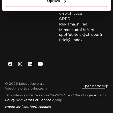
Upravit
Všeobecné obchodní
podmínky při nákupu
ojetých vozů
GDPR
Reklamační řád
Mimosoudní řešení
spotřebitelských sporů
Etický kodex
© 2026 Louda Auto a.s.
Zpět nahoru
Všechna práva vyhrazena
This site is protected by reCAPTCHA and the Google
Privacy
Policy
and
Terms of Service
apply.
Nastavení souborů cookies