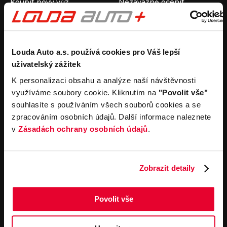
Koupit nový vůz
Nezávazně ocenit
Koupit ojetý vůz
Průběh výkupu vozu
Koupit užitkový vůz
Koupit obytný vůz
Pronájem
Společnost
Louda Auto a.s. používá cookies pro Váš lepší
uživatelský zážitek
Carsharing
Kontakty
Autopůjčovna
Louda Auto+ Poděbrady
K personalizaci obsahu a analýze naší návštěvnosti
Operativní leasing
Obytné vozy
využíváme soubory cookie. Kliknutím na
"Povolit vše"
Novinky
souhlasíte s používáním všech souborů cookies a se
Pro média
zpracováním osobních údajů. Další informace naleznete
Kariéra
v
Zásadách ochrany osobních údajů
.
Servisní služby
Důležité odkazy
Servis
Cookies
Objednání online
Všeobecné obchodní
Zobrazit detaily
podmínky pro online
Odtahová služba
objednávky motorových
vozidel
Povolit vše
Všeobecné obchodní
podmínky pro provádění
servisních prací