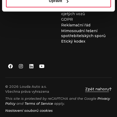
Upravit
Všeobecné obchodní
podmínky při nákupu
ojetých vozů
GDPR
Reklamační řád
Mimosoudní řešení
spotřebitelských sporů
Etický kodex
© 2026 Louda Auto a.s.
Zpět nahoru
Všechna práva vyhrazena
This site is protected by reCAPTCHA and the Google
Privacy
Policy
and
Terms of Service
apply.
Nastavení souborů cookies