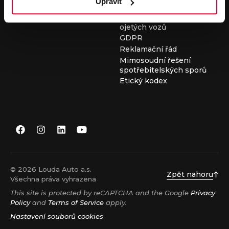
Upravit
Všeobecné obchodní
podmínky při nákupu
ojetých vozů
GDPR
Reklamační řád
Mimosoudní řešení
spotřebitelských sporů
Etický kodex
© 2026 Louda Auto a.s.
Zpět nahoru
Všechna práva vyhrazena
This site is protected by reCAPTCHA and the Google
Privacy
Policy
and
Terms of Service
apply.
Nastavení souborů cookies