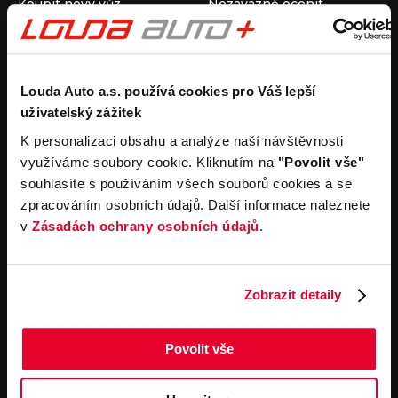
Koupit nový vůz
Nezávazně ocenit
Koupit ojetý vůz
Průběh výkupu vozu
Koupit užitkový vůz
Koupit obytný vůz
Pronájem
Společnost
Louda Auto a.s. používá cookies pro Váš lepší
uživatelský zážitek
Carsharing
Kontakty
Autopůjčovna
Louda Auto+ Poděbrady
K personalizaci obsahu a analýze naší návštěvnosti
Operativní leasing
Obytné vozy
využíváme soubory cookie. Kliknutím na
"Povolit vše"
Novinky
souhlasíte s používáním všech souborů cookies a se
Pro média
zpracováním osobních údajů. Další informace naleznete
Kariéra
v
Zásadách ochrany osobních údajů
.
Servisní služby
Důležité odkazy
Servis
Cookies
Objednání online
Všeobecné obchodní
Zobrazit detaily
podmínky pro online
Odtahová služba
objednávky motorových
vozidel
Povolit vše
Všeobecné obchodní
podmínky pro provádění
servisních prací