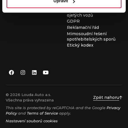
Upravit
Všeobecné obchodní
podmínky při nákupu
ojetých vozů
GDPR
Reklamační řád
Mimosoudní řešení
spotřebitelských sporů
Etický kodex
© 2026 Louda Auto a.s.
Zpět nahoru
Všechna práva vyhrazena
This site is protected by reCAPTCHA and the Google
Privacy
Policy
and
Terms of Service
apply.
Nastavení souborů cookies