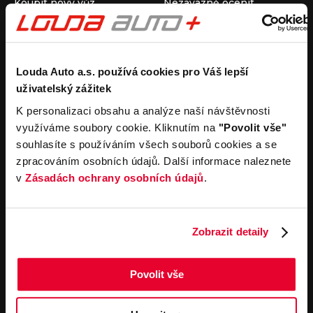
Koupit nový vůz
Nezávazně ocenit
Koupit ojetý vůz
Průběh výkupu vozu
Koupit užitkový vůz
Koupit obytný vůz
Pronájem
Společnost
Louda Auto a.s. používá cookies pro Váš lepší
uživatelský zážitek
Carsharing
Kontakty
Autopůjčovna
Louda Auto+ Poděbrady
K personalizaci obsahu a analýze naší návštěvnosti
Operativní leasing
Obytné vozy
využíváme soubory cookie. Kliknutím na
"Povolit vše"
Novinky
souhlasíte s používáním všech souborů cookies a se
Pro média
zpracováním osobních údajů. Další informace naleznete
Kariéra
v
Zásadách ochrany osobních údajů
.
Servisní služby
Důležité odkazy
Servis
Cookies
Objednání online
Všeobecné obchodní
Zobrazit detaily
podmínky pro online
Odtahová služba
objednávky motorových
vozidel
Povolit vše
Všeobecné obchodní
podmínky pro provádění
servisních prací