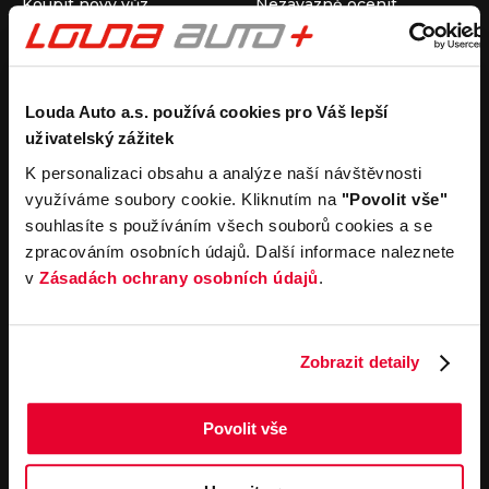
Koupit nový vůz
Nezávazně ocenit
Koupit ojetý vůz
Průběh výkupu vozu
Koupit užitkový vůz
Koupit obytný vůz
Pronájem
Společnost
Louda Auto a.s. používá cookies pro Váš lepší
uživatelský zážitek
Carsharing
Kontakty
Autopůjčovna
Louda Auto+ Poděbrady
K personalizaci obsahu a analýze naší návštěvnosti
Operativní leasing
Obytné vozy
využíváme soubory cookie. Kliknutím na
"Povolit vše"
Novinky
souhlasíte s používáním všech souborů cookies a se
Pro média
zpracováním osobních údajů. Další informace naleznete
Kariéra
v
Zásadách ochrany osobních údajů
.
Servisní služby
Důležité odkazy
Servis
Cookies
Objednání online
Všeobecné obchodní
Zobrazit detaily
podmínky pro online
Odtahová služba
objednávky motorových
vozidel
Povolit vše
Všeobecné obchodní
podmínky pro provádění
servisních prací