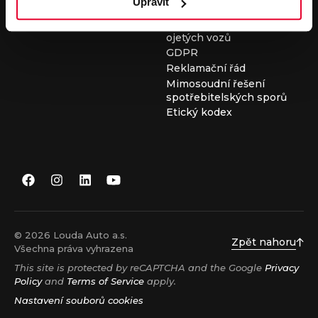
Upravit
Všeobecné obchodní
podmínky při nákupu
ojetých vozů
GDPR
Reklamační řád
Mimosoudní řešení
spotřebitelských sporů
Etický kodex
© 2026 Louda Auto a.s.
Zpět nahoru
Všechna práva vyhrazena
This site is protected by reCAPTCHA and the Google
Privacy
Policy
and
Terms of Service
apply.
Nastavení souborů cookies