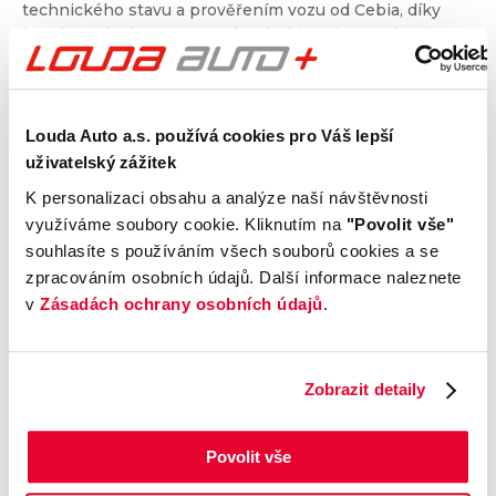
technického stavu a prověřením vozu od Cebia, díky
kterému získáte garanci původu, historie, ověříte si
nájezd kilometrů a získáte i další informace. Dvojité
prověření pro jistotu při nákupu.
Louda Auto a.s. používá cookies pro Váš lepší
Kontrola technického stavu
uživatelský zážitek
Motor
K personalizaci obsahu a analýze naší návštěvnosti
Převodovka a spojka
využíváme soubory cookie. Kliknutím na
"Povolit vše"
Nápravy a podvozek
souhlasíte s používáním všech souborů cookies a se
zpracováním osobních údajů. Další informace naleznete
Výfuková soustava
v
Zásadách ochrany osobních údajů
.
Brzdy
Elektronické části vozu
Karoserie
Zobrazit detaily
Výbava
Povolit vše
Prověření vozu od Cebia