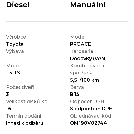
Diesel
Manuální
Výrobce
Model
Toyota
PROACE
Výbava
Karoserie
Dodávky (VAN)
Motor
Kombinovaná
1.5 TSI
spotřeba
5,5 l/100 km
Počet dveří
Barva
3
Bílá
Velikost disků kol
Odpočet DPH
16"
S odpočtem DPH
Termín dodání
Objednávací kód
Ihned k odběru
OM190V02744