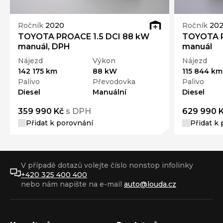
Ročník
2020
Ročník
20
TOYOTA PROACE 1.5 DCI 88 kW
TOYOTA P
manuál, DPH
manuál
Nájezd
Výkon
Nájezd
142 175 km
88 kW
115 844 km
Palivo
Převodovka
Palivo
Diesel
Manuální
Diesel
359 990 Kč
s DPH
629 990 
Přidat k porovnání
Přidat k
V případě dotazů volejte číslo nonstop infolinky
+420 325 400 400
nebo nám napište na e-mail
auto@louda.cz