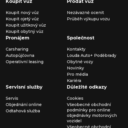
Koupit vůz
Prodat vůz
Koupit nový vůz
Nezávazně ocenit
Koupit ojetý vůz
Průběh výkupu vozu
Koupit užitkový vůz
Koupit obytný vůz
Pronájem
Společnost
Carsharing
Kontakty
Autopůjčovna
Louda Auto+ Poděbrady
Operativní leasing
Obytné vozy
Novinky
Pro média
Kariéra
Servisní služby
Důležité odkazy
Servis
Cookies
Objednání online
Všeobecné obchodní
podmínky pro online
Odtahová služba
objednávky motorových
vozidel
Všeobecné obchodní