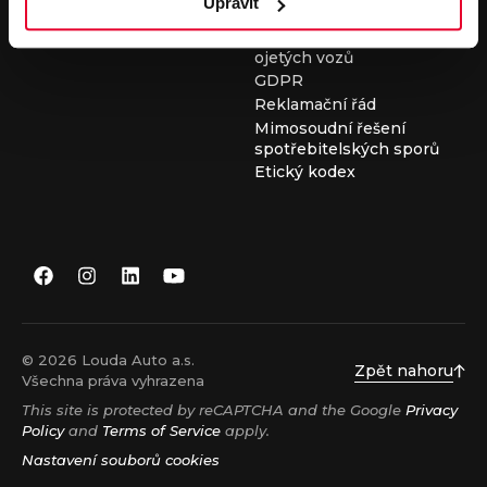
Upravit
Všeobecné obchodní
podmínky při nákupu
ojetých vozů
GDPR
Reklamační řád
Mimosoudní řešení
spotřebitelských sporů
Etický kodex
© 2026 Louda Auto a.s.
Zpět nahoru
Všechna práva vyhrazena
This site is protected by reCAPTCHA and the Google
Privacy
Policy
and
Terms of Service
apply.
Nastavení souborů cookies