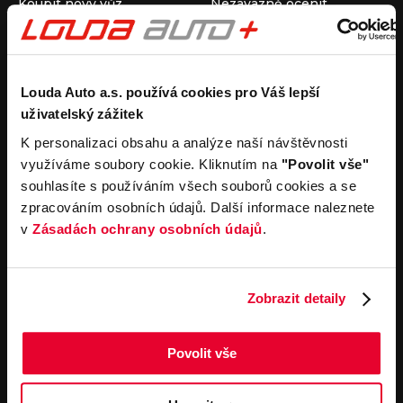
Koupit nový vůz
Nezávazně ocenit
Koupit ojetý vůz
Průběh výkupu vozu
Koupit užitkový vůz
Koupit obytný vůz
Pronájem
Společnost
Louda Auto a.s. používá cookies pro Váš lepší
uživatelský zážitek
Carsharing
Kontakty
Autopůjčovna
Louda Auto+ Poděbrady
K personalizaci obsahu a analýze naší návštěvnosti
Operativní leasing
Obytné vozy
využíváme soubory cookie. Kliknutím na
"Povolit vše"
Novinky
souhlasíte s používáním všech souborů cookies a se
Pro média
zpracováním osobních údajů. Další informace naleznete
Kariéra
v
Zásadách ochrany osobních údajů
.
Servisní služby
Důležité odkazy
Servis
Cookies
Objednání online
Všeobecné obchodní
Zobrazit detaily
podmínky pro online
Odtahová služba
objednávky motorových
vozidel
Povolit vše
Všeobecné obchodní
podmínky pro provádění
servisních prací