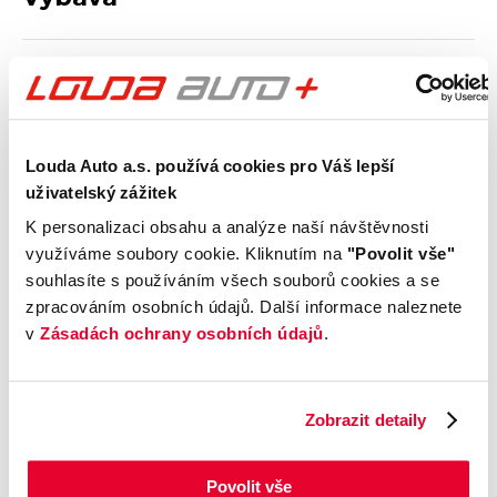
Vnější vzhled a výbava
Komfort
Louda Auto a.s. používá cookies pro Váš lepší
Multimédia
uživatelský zážitek
K personalizaci obsahu a analýze naší návštěvnosti
Bezpečnost a technika
využíváme soubory cookie. Kliknutím na
"Povolit vše"
souhlasíte s používáním všech souborů cookies a se
Základní informace
zpracováním osobních údajů. Další informace naleznete
v
Zásadách ochrany osobních údajů
.
Pohon
Zobrazit detaily
Příplatková výbava
Povolit vše
Údaje obsažené v této kartě vozu mají