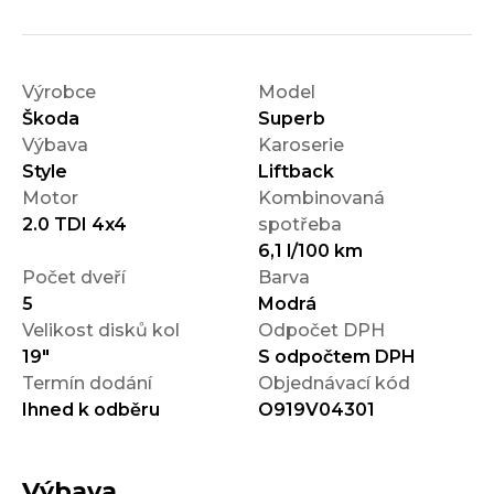
Výrobce
Model
Škoda
Superb
Výbava
Karoserie
Style
Liftback
Motor
Kombinovaná
2.0 TDI 4x4
spotřeba
6,1 l/100 km
Počet dveří
Barva
5
Modrá
Velikost disků kol
Odpočet DPH
19"
S odpočtem DPH
Termín dodání
Objednávací kód
Ihned k odběru
O919V04301
Výbava