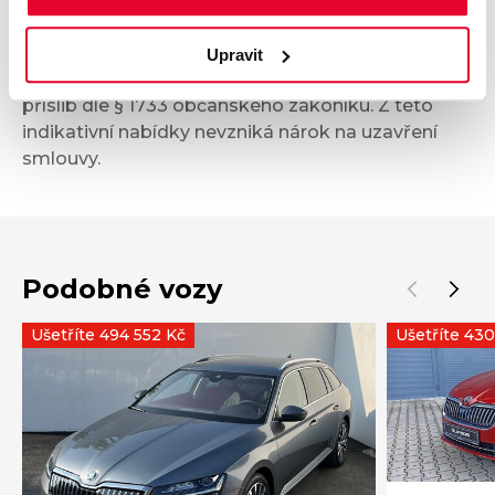
informativní charakter. Tato indikativní nabídka
není nabídkou ve smyslu § 1731 nebo § 1732
Upravit
občanského zákoníku, ani se nejedná o veřejný
příslib dle § 1733 občanského zákoníku. Z této
indikativní nabídky nevzniká nárok na uzavření
smlouvy.
Podobné vozy
Ušetříte 494 552 Kč
Ušetříte 43