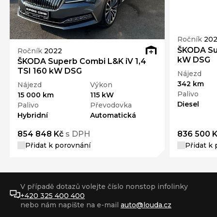
Ročník
20
ŠKODA Sup
Ročník
2022
kW DSG
ŠKODA Superb Combi L&K iV 1,4
TSI 160 kW DSG
Nájezd
342 km
Nájezd
Výkon
Palivo
15 000 km
115 kW
Diesel
Palivo
Převodovka
Hybridní
Automatická
854 848 Kč
s DPH
836 500 
Přidat k porovnání
Přidat k
V případě dotazů volejte číslo nonstop infolinky
+420 325 400 400
nebo nám napište na e-mail
auto@louda.cz