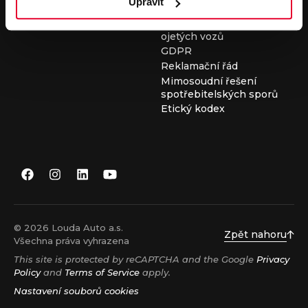
Upravit
Všeobecné obchodní
podmínky při nákupu
ojetých vozů
GDPR
Reklamační řád
Mimosoudní řešení
spotřebitelských sporů
Etický kodex
© 2026 Louda Auto a.s.
Zpět nahoru
Všechna práva vyhrazena
This site is protected by reCAPTCHA and the Google
Privacy
Policy
and
Terms of Service
apply.
Nastavení souborů cookies