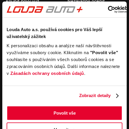
Koupit nový vůz
Nezávazně ocenit
Koupit ojetý vůz
Průběh výkupu vozu
Koupit užitkový vůz
Koupit obytný vůz
Pronájem
Společnost
Louda Auto a.s. používá cookies pro Váš lepší
uživatelský zážitek
Carsharing
Kontakty
Autopůjčovna
Louda Auto+ Poděbrady
K personalizaci obsahu a analýze naší návštěvnosti
Operativní leasing
Obytné vozy
využíváme soubory cookie. Kliknutím na
"Povolit vše"
Novinky
souhlasíte s používáním všech souborů cookies a se
Pro média
zpracováním osobních údajů. Další informace naleznete
Kariéra
v
Zásadách ochrany osobních údajů
.
Servisní služby
Důležité odkazy
Servis
Cookies
Objednání online
Všeobecné obchodní
Zobrazit detaily
podmínky pro online
Odtahová služba
objednávky motorových
vozidel
Povolit vše
Všeobecné obchodní
podmínky pro provádění
servisních prací