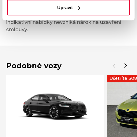
není nabídkou ve smyslu § 1731 nebo § 1732
občanského zákoníku, ani se nejedná o veřejný
Upravit
příslib dle § 1733 občanského zákoníku. Z této
indikativní nabídky nevzniká nárok na uzavření
smlouvy.
Podobné vozy
Ušetříte 308