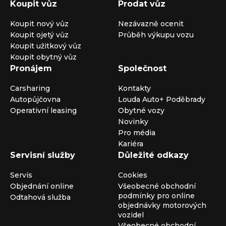
Koupit vůz
Prodat vůz
Koupit nový vůz
Nezávazně ocenit
Koupit ojetý vůz
Průběh výkupu vozu
Koupit užitkový vůz
Koupit obytný vůz
Pronájem
Společnost
Carsharing
Kontakty
Autopůjčovna
Louda Auto+ Poděbrady
Operativní leasing
Obytné vozy
Novinky
Pro média
Kariéra
Servisní služby
Důležité odkazy
Servis
Cookies
Objednání online
Všeobecné obchodní
podmínky pro online
Odtahová služba
objednávky motorových
vozidel
Všeobecné obchodní