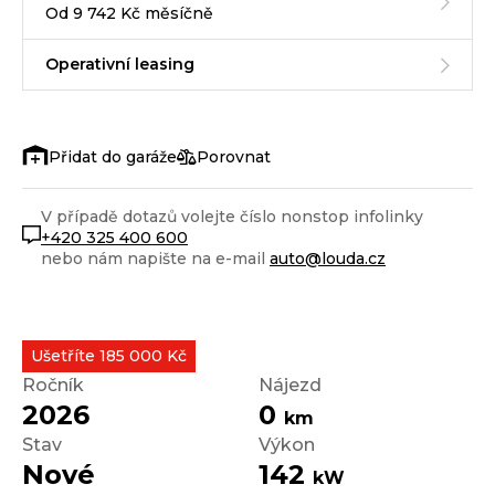
Od 9 742 Kč měsíčně
Operativní leasing
Porovnat
V případě dotazů volejte číslo nonstop infolinky
+420 325 400 600
nebo nám napište na e-mail
auto@louda.cz
Ušetříte 185 000 Kč
Ročník
Nájezd
2026
0
km
Stav
Výkon
Nové
142
kW