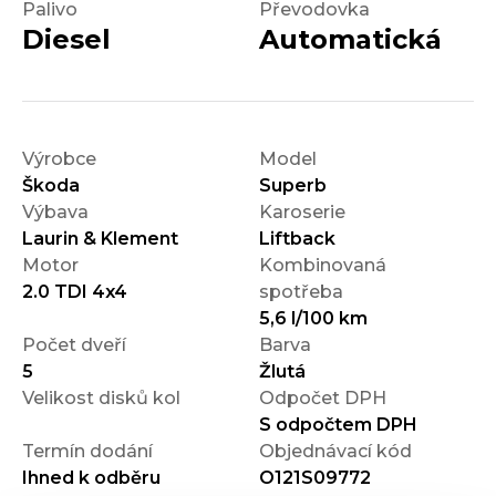
Palivo
Převodovka
Diesel
Automatická
Výrobce
Model
Škoda
Superb
Výbava
Karoserie
Laurin & Klement
Liftback
Motor
Kombinovaná
2.0 TDI 4x4
spotřeba
5,6 l/100 km
Počet dveří
Barva
5
Žlutá
Velikost disků kol
Odpočet DPH
S odpočtem DPH
Termín dodání
Objednávací kód
Ihned k odběru
O121S09772