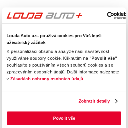
Výbava
Vnější vzhled a výbava
Louda Auto a.s. používá cookies pro Váš lepší
uživatelský zážitek
Komfort
K personalizaci obsahu a analýze naší návštěvnosti
využíváme soubory cookie. Kliknutím na
"Povolit vše"
souhlasíte s používáním všech souborů cookies a se
Multimédia
zpracováním osobních údajů. Další informace naleznete
v
Zásadách ochrany osobních údajů
.
Bezpečnost a technika
Příplatková výbava
Zobrazit detaily
Údaje obsažené v této kartě vozu mají
Povolit vše
informativní charakter. Tato indikativní nabídka