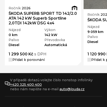
Ročník
2026
ŠKODA SUPERB SPORT TD 142/2.0
Ročník
20
A7A 142 kW Superb Sportline
ŠKODA SU
2,0TDI 142kW DSG 4x4
Nájezd
Nájezd
Výkon
9 059 km
0 km
142 kW
Palivo
Palivo
Převodovka
Diesel
Diesel
Automatická
1 299 500 Kč
s DPH
1 120 990
Přidat k porovnání
Přidat k
V případě dotazů volejte číslo nonstop infolinky
+420 325 400 400
nebo nám napište na e-mail
auto@louda.cz