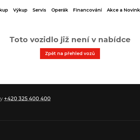
kup
Výkup
Servis
Operák
Financování
Akce a Novink
Toto vozidlo již není v nabídce
Zpět na přehled vozů
ky
+420 325 400 400