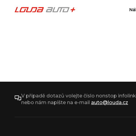
Ná
V případě dotazů volejte číslo nonstop infolin
nebo nám napište na e-mail
auto@louda.cz