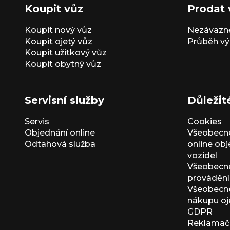
Koupit vůz
Prodat 
Koupit nový vůz
Nezávazně
Koupit ojetý vůz
Průběh vý
Koupit užitkový vůz
Koupit obytný vůz
Servisní služby
Důležit
Servis
Cookies
Objednání online
Všeobecn
Odtahová služba
online ob
vozidel
Všeobecn
provádění 
Všeobecné
nákupu oj
GDPR
Reklamačn