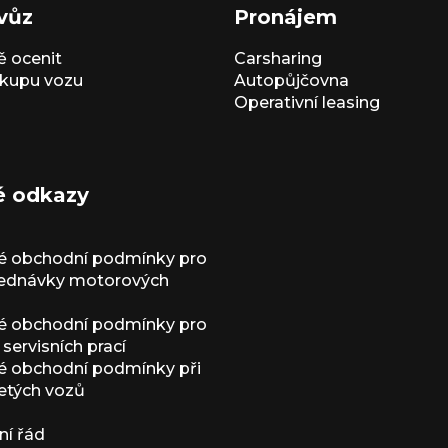
vůz
Pronájem
 ocenit
Carsharing
kupu vozu
Autopůjčovna
Operativní leasing
é odkazy
é obchodní podmínky pro
jednávky motorových
é obchodní podmínky pro
servisních prací
 obchodní podmínky při
etých vozů
í řád