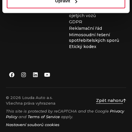
Upravit
Všeobecné obchodní
podmínky při nákupu
ojetých vozů
GDPR
Reklamační řád
Mimosoudní řešení
spotřebitelských sporů
Etický kodex
© 2026 Louda Auto a.s.
Zpět nahoru
Všechna práva vyhrazena
This site is protected by reCAPTCHA and the Google
Privacy
Policy
and
Terms of Service
apply.
Nastavení souborů cookies