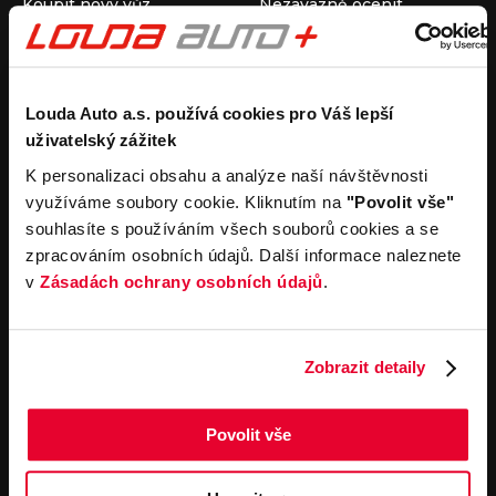
Koupit nový vůz
Nezávazně ocenit
Koupit ojetý vůz
Průběh výkupu vozu
Koupit užitkový vůz
Koupit obytný vůz
Pronájem
Společnost
Louda Auto a.s. používá cookies pro Váš lepší
uživatelský zážitek
Carsharing
Kontakty
Autopůjčovna
Louda Auto+ Poděbrady
K personalizaci obsahu a analýze naší návštěvnosti
Operativní leasing
Obytné vozy
využíváme soubory cookie. Kliknutím na
"Povolit vše"
Novinky
souhlasíte s používáním všech souborů cookies a se
Pro média
zpracováním osobních údajů. Další informace naleznete
Kariéra
v
Zásadách ochrany osobních údajů
.
Servisní služby
Důležité odkazy
Servis
Cookies
Objednání online
Všeobecné obchodní
Zobrazit detaily
podmínky pro online
Odtahová služba
objednávky motorových
vozidel
Povolit vše
Všeobecné obchodní
podmínky pro provádění
servisních prací