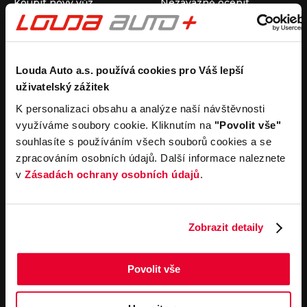
Koupit nový vůz
Nezávazně ocenit
Koupit ojetý vůz
Průběh výkupu vozu
Koupit užitkový vůz
Koupit obytný vůz
Pronájem
Společnost
Louda Auto a.s. používá cookies pro Váš lepší
uživatelský zážitek
Carsharing
Kontakty
Autopůjčovna
Louda Auto+ Poděbrady
K personalizaci obsahu a analýze naší návštěvnosti
Operativní leasing
Obytné vozy
využíváme soubory cookie. Kliknutím na
"Povolit vše"
Novinky
souhlasíte s používáním všech souborů cookies a se
Pro média
zpracováním osobních údajů. Další informace naleznete
Kariéra
v
Zásadách ochrany osobních údajů
.
Servisní služby
Důležité odkazy
Servis
Cookies
Objednání online
Všeobecné obchodní
Zobrazit detaily
podmínky pro online
Odtahová služba
objednávky motorových
vozidel
Povolit vše
Všeobecné obchodní
podmínky pro provádění
servisních prací