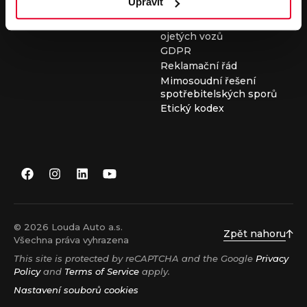
Upravit
Všeobecné obchodní
podmínky při nákupu
ojetých vozů
GDPR
Reklamační řád
Mimosoudní řešení
spotřebitelských sporů
Etický kodex
© 2026 Louda Auto a.s.
Zpět nahoru
Všechna práva vyhrazena
This site is protected by reCAPTCHA and the Google
Privacy
Policy
and
Terms of Service
apply.
Nastavení souborů cookies