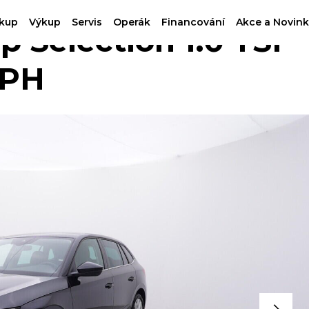
kup
Výkup
Servis
Operák
Financování
Akce a Novink
Selection 1.0 TSI
DPH