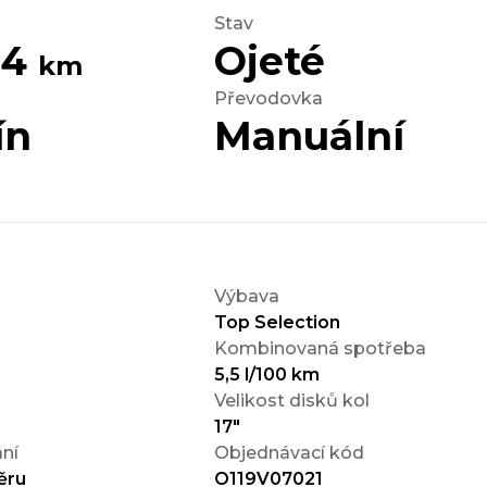
Stav
34
Ojeté
km
Převodovka
ín
Manuální
Výbava
Top Selection
Kombinovaná spotřeba
5,5 l/100 km
Velikost disků kol
17"
ní
Objednávací kód
ěru
O119V07021