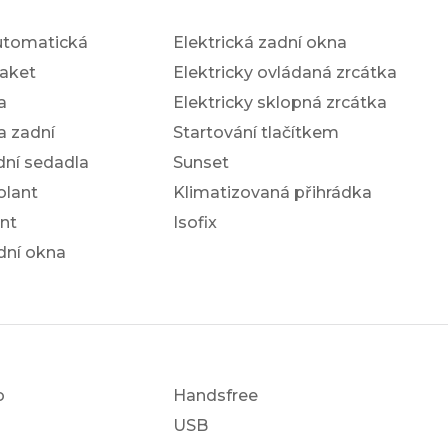
utomatická
Elektrická zadní okna
aket
Elektricky ovládaná zrcátka
a
Elektricky sklopná zrcátka
a zadní
Startování tlačítkem
dní sedadla
Sunset
olant
Klimatizovaná přihrádka
nt
Isofix
dní okna
o
Handsfree
USB