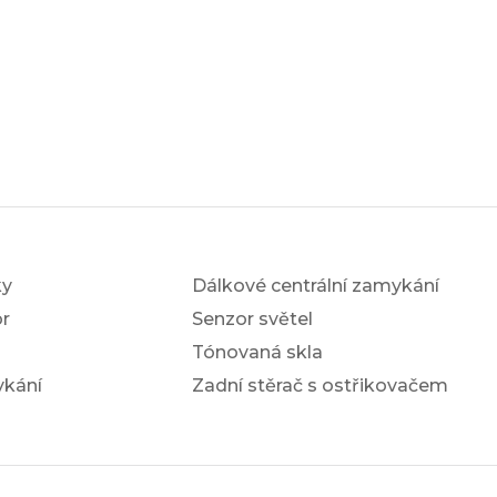
ky
Dálkové centrální zamykání
r
Senzor světel
Tónovaná skla
ykání
Zadní stěrač s ostřikovačem