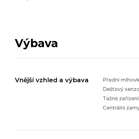
Výbava
Vnější vzhled a výbava
Přední mlhov
Dešťový senzo
Tažné zařízení
Centrální zam