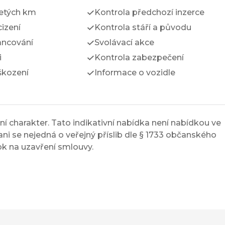
jetých km
Kontrola předchozí inzerce
izení
Kontrola stáří a původu
ancování
Svolávací akce
i
Kontrola zabezpečení
škození
Informace o vozidle
í charakter. Tato indikativní nabídka není nabídkou ve
ni se nejedná o veřejný příslib dle § 1733 občanského
ok na uzavření smlouvy.