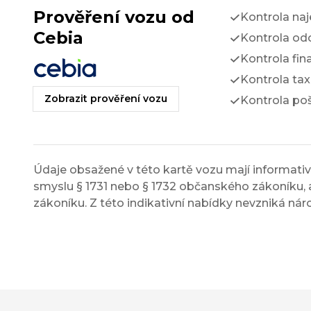
Prověření vozu od
Kontrola na
Cebia
Kontrola odc
Kontrola fin
Kontrola tax
Zobrazit prověření vozu
Kontrola po
Údaje obsažené v této kartě vozu mají informativn
smyslu § 1731 nebo § 1732 občanského zákoníku, a
zákoníku. Z této indikativní nabídky nevzniká nár