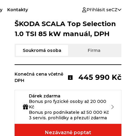
y
Kontakty
Přihlásit se
CZ
ŠKODA SCALA Top Selection
1.0 TSI 85 kW manuál, DPH
Soukromá osoba
Firma
Konečná cena včetně
445 990 Kč
DPH
Dárek zdarma
Bonus pro fyzické osoby až 20 000
Kč
Bonus pro podnikatele až 50 000 Kč
3 servis. prohlídky a přezutí zdarma
Nezávazně poptat