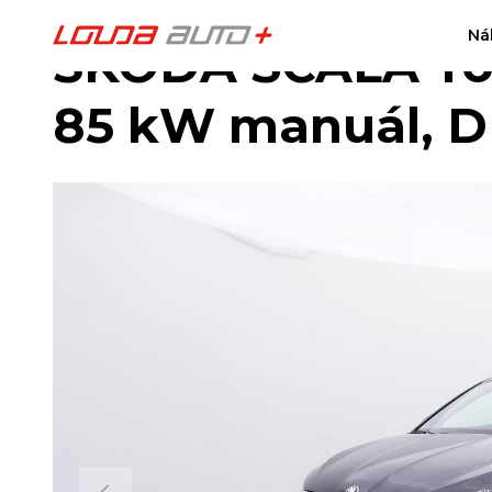
Ná
ŠKODA SCALA Top 
85 kW manuál, 