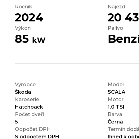
Ročník
Nájezd
2024
20 4
Výkon
Palivo
85
Benz
kW
Výrobce
Model
Škoda
SCALA
Karoserie
Motor
Hatchback
1.0 TSI
Počet dveří
Barva
5
Černá
Odpočet DPH
Termín dodá
S odpočtem DPH
Ihned k odb