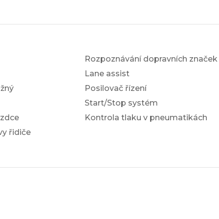
Rozpoznávání dopravních značek
Lane assist
žný
Posilovač řízení
Start/Stop systém
ezdce
Kontrola tlaku v pneumatikách
y řidiče
a