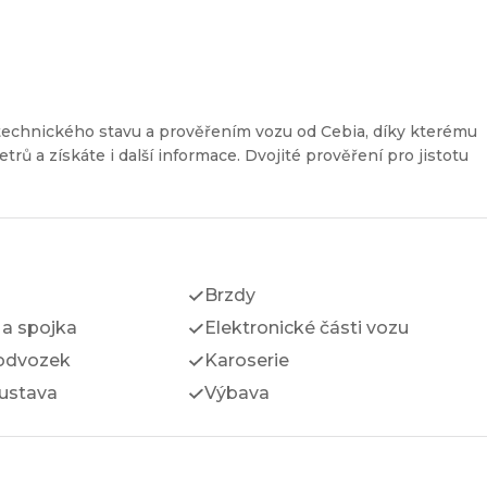
technického stavu a prověřením vozu od Cebia, díky kterému
etrů a získáte i další informace. Dvojité prověření pro jistotu
Brzdy
a spojka
Elektronické části vozu
odvozek
Karoserie
ustava
Výbava