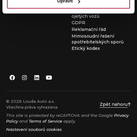
Upravit
Všeobecné obchodní
podmínky při nákupu
ojetých vozů
GDPR
Reklamační řád
Mimosoudní řešení
spotřebitelských sporů
Etický kodex
© 2026 Louda Auto a.s.
Zpět nahoru
Všechna práva vyhrazena
This site is protected by reCAPTCHA and the Google
Privacy
Policy
and
Terms of Service
apply.
Nastavení souborů cookies