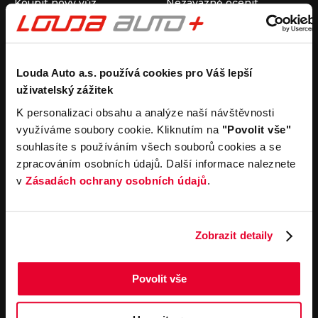
Koupit nový vůz
Nezávazně ocenit
Koupit ojetý vůz
Průběh výkupu vozu
Koupit užitkový vůz
Koupit obytný vůz
Pronájem
Společnost
Louda Auto a.s. používá cookies pro Váš lepší
uživatelský zážitek
Carsharing
Kontakty
Autopůjčovna
Louda Auto+ Poděbrady
K personalizaci obsahu a analýze naší návštěvnosti
Operativní leasing
Obytné vozy
využíváme soubory cookie. Kliknutím na
"Povolit vše"
Novinky
souhlasíte s používáním všech souborů cookies a se
Pro média
zpracováním osobních údajů. Další informace naleznete
Kariéra
v
Zásadách ochrany osobních údajů
.
Servisní služby
Důležité odkazy
Servis
Cookies
Objednání online
Všeobecné obchodní
Zobrazit detaily
podmínky pro online
Odtahová služba
objednávky motorových
vozidel
Povolit vše
Všeobecné obchodní
podmínky pro provádění
servisních prací