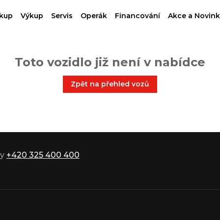
kup
Výkup
Servis
Operák
Financování
Akce a Novink
Toto vozidlo již není v nabídce
Zpět na přehled vozů
ky
+420 325 400 400