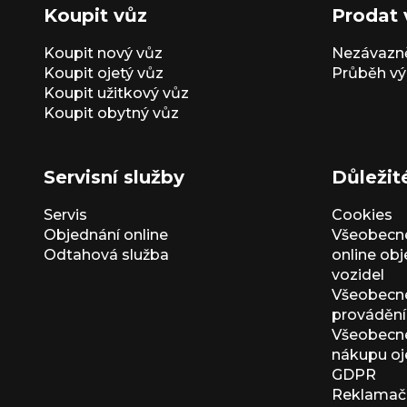
Koupit vůz
Prodat 
Koupit nový vůz
Nezávazně
Koupit ojetý vůz
Průběh vý
Koupit užitkový vůz
Koupit obytný vůz
Servisní služby
Důležit
Servis
Cookies
Objednání online
Všeobecn
Odtahová služba
online ob
vozidel
Všeobecn
provádění 
Všeobecné
nákupu oj
GDPR
Reklamačn