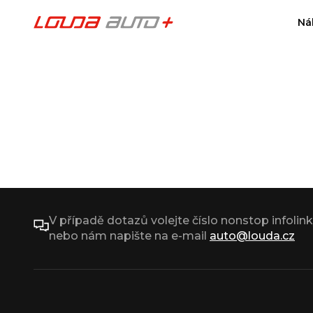
Ná
V případě dotazů volejte číslo nonstop infolin
nebo nám napište na e-mail
auto@louda.cz