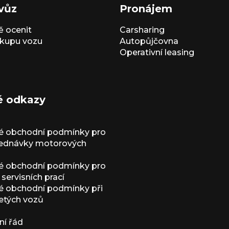
vůz
Pronájem
 ocenit
Carsharing
kupu vozu
Autopůjčovna
Operativní leasing
é odkazy
é obchodní podmínky pro
jednávky motorových
é obchodní podmínky pro
servisních prací
 obchodní podmínky při
etých vozů
í řád