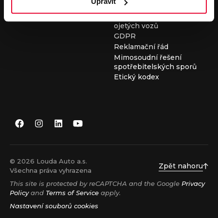
Upravit
Všeobecné obchodní
podmínky při nákupu
ojetých vozů
GDPR
Reklamační řád
Mimosoudní řešení
spotřebitelských sporů
Etický kodex
© 2026 Louda Auto a.s.
Zpět nahoru
Všechna práva vyhrazena
This site is protected by reCAPTCHA and the Google
Privacy
Policy
and
Terms of Service
apply.
Nastavení souborů cookies