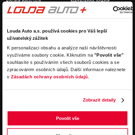
Koupit nový vůz
Nezávazně ocenit
Koupit ojetý vůz
Průběh výkupu vozu
Koupit užitkový vůz
Koupit obytný vůz
Pronájem
Společnost
Louda Auto a.s. používá cookies pro Váš lepší
uživatelský zážitek
Carsharing
Kontakty
Autopůjčovna
Louda Auto+ Poděbrady
K personalizaci obsahu a analýze naší návštěvnosti
Operativní leasing
Obytné vozy
využíváme soubory cookie. Kliknutím na
"Povolit vše"
Novinky
souhlasíte s používáním všech souborů cookies a se
Pro média
zpracováním osobních údajů. Další informace naleznete
Kariéra
v
Zásadách ochrany osobních údajů
.
Servisní služby
Důležité odkazy
Servis
Cookies
Objednání online
Všeobecné obchodní
Zobrazit detaily
podmínky pro online
Odtahová služba
objednávky motorových
vozidel
Povolit vše
Všeobecné obchodní
podmínky pro provádění
servisních prací