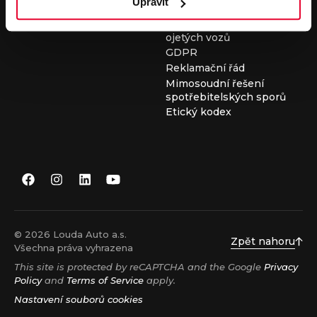
Upravit
Všeobecné obchodní
podmínky při nákupu
ojetých vozů
GDPR
Reklamační řád
Mimosoudní řešení
spotřebitelských sporů
Etický kodex
© 2026 Louda Auto a.s.
Zpět nahoru
Všechna práva vyhrazena
This site is protected by reCAPTCHA and the Google
Privacy
Policy
and
Terms of Service
apply.
Nastavení souborů cookies