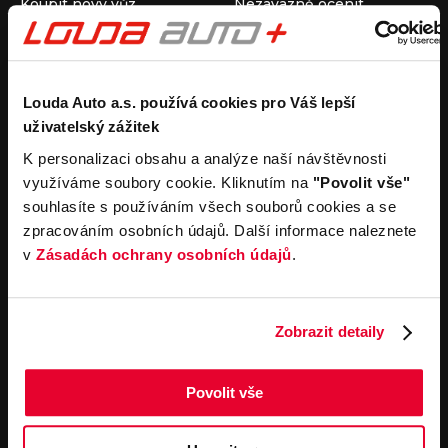
Koupit nový vůz
Nezávazně ocenit
Koupit ojetý vůz
Průběh výkupu vozu
Koupit užitkový vůz
Koupit obytný vůz
Pronájem
Společnost
Louda Auto a.s. používá cookies pro Váš lepší
uživatelský zážitek
Carsharing
Kontakty
Autopůjčovna
Louda Auto+ Poděbrady
K personalizaci obsahu a analýze naší návštěvnosti
Operativní leasing
Obytné vozy
využíváme soubory cookie. Kliknutím na
"Povolit vše"
Novinky
souhlasíte s používáním všech souborů cookies a se
Pro média
zpracováním osobních údajů. Další informace naleznete
Kariéra
v
Zásadách ochrany osobních údajů
.
Servisní služby
Důležité odkazy
Servis
Cookies
Objednání online
Všeobecné obchodní
Zobrazit detaily
podmínky pro online
Odtahová služba
objednávky motorových
vozidel
Povolit vše
Všeobecné obchodní
podmínky pro provádění
servisních prací