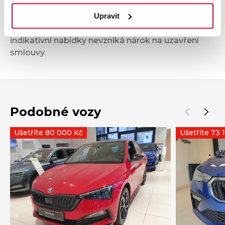
není nabídkou ve smyslu § 1731 nebo § 1732
občanského zákoníku, ani se nejedná o veřejný
Upravit
příslib dle § 1733 občanského zákoníku. Z této
indikativní nabídky nevzniká nárok na uzavření
smlouvy.
Podobné vozy
Ušetříte 80 000 Kč
Ušetříte 73 