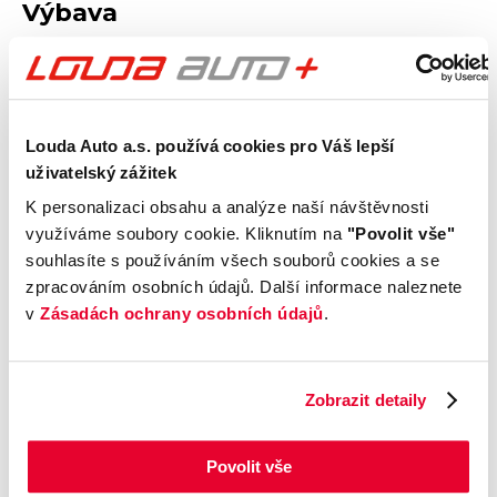
Výbava
Vnější vzhled a výbava
Komfort
Louda Auto a.s. používá cookies pro Váš lepší
uživatelský zážitek
Multimédia
K personalizaci obsahu a analýze naší návštěvnosti
využíváme soubory cookie. Kliknutím na
"Povolit vše"
souhlasíte s používáním všech souborů cookies a se
Bezpečnost a technika
zpracováním osobních údajů. Další informace naleznete
v
Zásadách ochrany osobních údajů
.
Základní informace
Příplatková výbava
Zobrazit detaily
Údaje obsažené v této kartě vozu mají
Povolit vše
informativní charakter. Tato indikativní nabídka