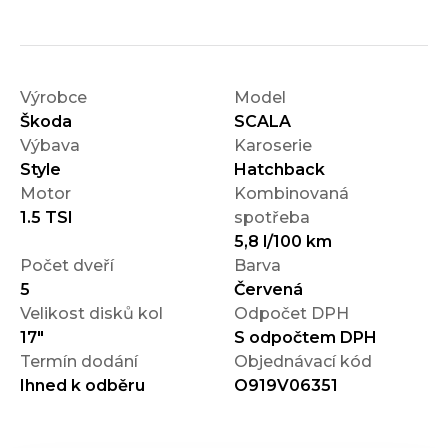
Výrobce
Model
Škoda
SCALA
Výbava
Karoserie
Style
Hatchback
Motor
Kombinovaná
1.5 TSI
spotřeba
5,8 l/100 km
Počet dveří
Barva
5
Červená
Velikost disků kol
Odpočet DPH
17"
S odpočtem DPH
Termín dodání
Objednávací kód
Ihned k odběru
O919V06351