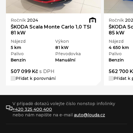
Ročník
2024
Ročník
202
ŠKODA Scala Monte Carlo 1,0 TSI
ŠKODA Sca
81 kW
85 kW
Nájezd
Výkon
Nájezd
5 km
81 kW
4 650 km
Palivo
Převodovka
Palivo
Benzín
Manuální
Benzín
507 099 Kč
s DPH
562 700 K
Přidat k porovnání
Přidat k
V případě dotazů volejte číslo nonstop infolinky
+420 325 400 400
nebo nám napište na e-mail
auto@louda.cz