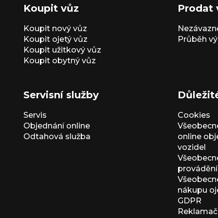
Koupit vůz
Prodat 
Koupit nový vůz
Nezávazně
Koupit ojetý vůz
Průběh vý
Koupit užitkový vůz
Koupit obytný vůz
Servisní služby
Důležit
Servis
Cookies
Objednání online
Všeobecn
Odtahová služba
online ob
vozidel
Všeobecn
provádění 
Všeobecné
nákupu oj
GDPR
Reklamačn