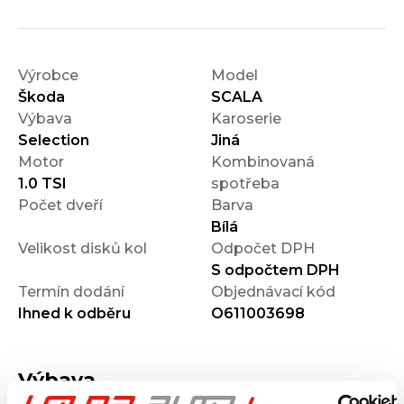
Výrobce
Model
Škoda
SCALA
Výbava
Karoserie
Selection
Jiná
Motor
Kombinovaná
1.0 TSI
spotřeba
Počet dveří
Barva
Bílá
Velikost disků kol
Odpočet DPH
S odpočtem DPH
Termín dodání
Objednávací kód
Ihned k odběru
O611003698
Výbava