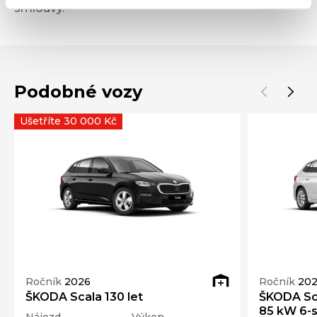
smlouvy.
Podobné vozy
Ušetříte 30 000 Kč
Ročník
2026
Ročník
20
ŠKODA Scala 130 let
ŠKODA Sca
85 kW 6-s