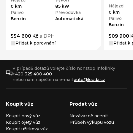
Nájezd
Výkon
Nájezd
0 km
85 kW
0 km
Palivo
Převodovka
Palivo
Benzín
Automatická
Benzín
554 600 Kč
s DPH
509 900 
Přidat k porovnání
Přidat k
V případě dotazů volejte číslo nonstop infolinky
+420 325 400 400
nebo nám napište na e-mail
auto@louda.cz
Koupit vůz
Prodat vůz
Koupit nový vůz
Nezávazně ocenit
Koupit ojetý vůz
Průběh výkupu vozu
Koupit užitkový vůz