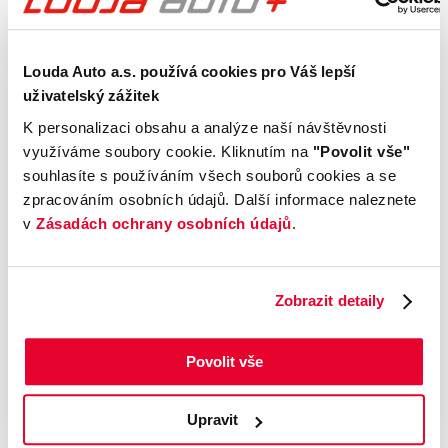
Vnější vzhled a výbava
Louda Auto a.s. používá cookies pro Váš lepší
Komfort
uživatelský zážitek
K personalizaci obsahu a analýze naší návštěvnosti
Multimédia
využíváme soubory cookie. Kliknutím na
"Povolit vše"
souhlasíte s používáním všech souborů cookies a se
Bezpečnost a technika
zpracováním osobních údajů. Další informace naleznete
v
Zásadách ochrany osobních údajů
.
Příplatková výbava
Zobrazit detaily
Údaje obsažené v této kartě vozu mají
informativní charakter. Tato indikativní nabídka
Povolit vše
není nabídkou ve smyslu § 1731 nebo § 1732
občanského zákoníku, ani se nejedná o veřejný
příslib dle § 1733 občanského zákoníku. Z této
Upravit
indikativní nabídky nevzniká nárok na uzavření