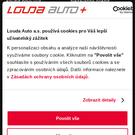
Koupit nový vůz
Nezávazně ocenit
Koupit ojetý vůz
Průběh výkupu vozu
Koupit užitkový vůz
Koupit obytný vůz
Pronájem
Společnost
Louda Auto a.s. používá cookies pro Váš lepší
uživatelský zážitek
Carsharing
Kontakty
Autopůjčovna
Louda Auto+ Poděbrady
K personalizaci obsahu a analýze naší návštěvnosti
Operativní leasing
Obytné vozy
využíváme soubory cookie. Kliknutím na
"Povolit vše"
Novinky
souhlasíte s používáním všech souborů cookies a se
Pro média
zpracováním osobních údajů. Další informace naleznete
Kariéra
v
Zásadách ochrany osobních údajů
.
Servisní služby
Důležité odkazy
Servis
Cookies
Objednání online
Všeobecné obchodní
Zobrazit detaily
podmínky pro online
Odtahová služba
objednávky motorových
vozidel
Povolit vše
Všeobecné obchodní
podmínky pro provádění
servisních prací