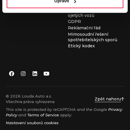
Upravit
Všeobecné obchodní
podmínky při nákupu
ojetých vozů
GDPR
Reklamační řád
Mimosoudní řešení
spotřebitelských sporů
Etický kodex
© 2026 Louda Auto a.s.
Zpět nahoru
Všechna práva vyhrazena
This site is protected by reCAPTCHA and the Google
Privacy
Policy
and
Terms of Service
apply.
Nastavení souborů cookies