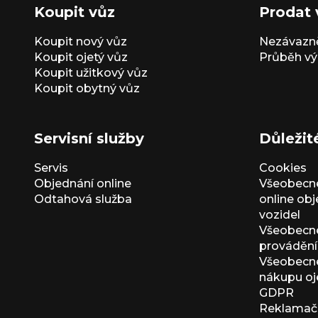
Koupit vůz
Prodat 
Koupit nový vůz
Nezávazně
Koupit ojetý vůz
Průběh vý
Koupit užitkový vůz
Koupit obytný vůz
Servisní služby
Důležit
Servis
Cookies
Objednání online
Všeobecn
Odtahová služba
online ob
vozidel
Všeobecn
provádění 
Všeobecné
nákupu oj
GDPR
Reklamačn