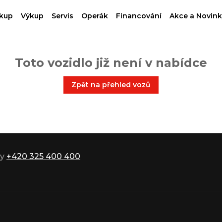
kup
Výkup
Servis
Operák
Financování
Akce a Novink
Toto vozidlo již není v nabídce
Zpět na přehled vozů
ky
+420 325 400 400