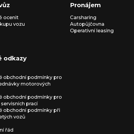
vůz
Pronájem
 ocenit
Carsharing
kupu vozu
Autopůjčovna
Operativní leasing
é odkazy
é obchodní podmínky pro
jednávky motorových
é obchodní podmínky pro
servisních prací
 obchodní podmínky při
etých vozů
í řád