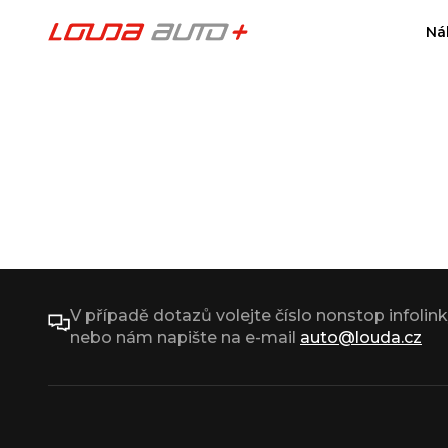
Ná
V případě dotazů volejte číslo nonstop infolin
nebo nám napište na e-mail
auto@louda.cz