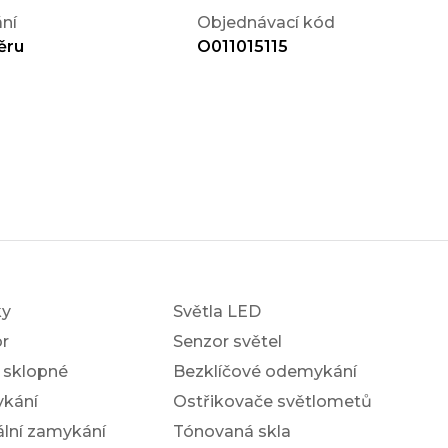
ní
Objednávací kód
ěru
O011015115
ky
Světla LED
r
Senzor světel
í sklopné
Bezklíčové odemykání
ykání
Ostřikovače světlometů
ální zamykání
Tónovaná skla