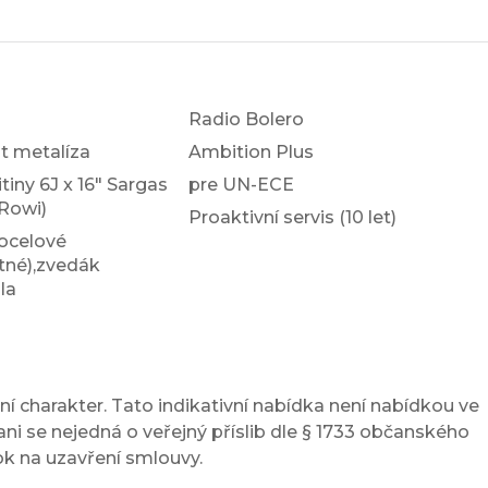
Radio Bolero
nt metalíza
Ambition Plus
itiny 6J x 16" Sargas
pre UN-ECE
Rowi)
Proaktivní servis (10 let)
 ocelové
tné),zvedák
la
í charakter. Tato indikativní nabídka není nabídkou ve
ni se nejedná o veřejný příslib dle § 1733 občanského
ok na uzavření smlouvy.