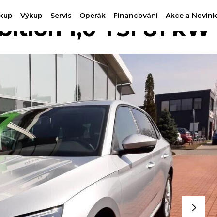
kup
Výkup
Servis
Operák
Financování
Akce a Novink
tion 1,0 TSI 81 kW