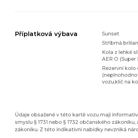
Příplatková výbava
Sunset
Stříbrná brilia
Kola z lehké sl
AER O (Super 
Rezervní kolo
(neplnohodno
vozu,klíč na ko
Údaje obsažené v této kartě vozu mají informativn
smyslu § 1731 nebo § 1732 občanského zákoníku, a
zákoníku. Z této indikativní nabídky nevzniká nár