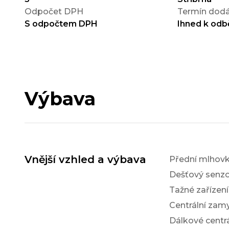
Odpočet DPH
Termín dodá
S odpočtem DPH
Ihned k odb
Výbava
Vnější vzhled a výbava
Přední mlhov
Dešťový senzo
Tažné zařízen
Centrální zam
Dálkové centr