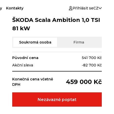
y
Kontakty
Přihlásit se
CZ
ŠKODA Scala Ambition 1,0 TSI
81 kW
Soukromá osoba
Firma
Původní cena
541 700 Kč
Akční sleva
-82 700 Kč
Konečná cena včetně
459 000 Kč
DPH
Nezávazně poptat