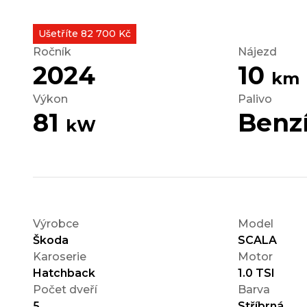
Ušetříte 82 700 Kč
Ročník
Nájezd
2024
10
km
Výkon
Palivo
81
Benz
kW
Výrobce
Model
Škoda
SCALA
Karoserie
Motor
Hatchback
1.0 TSI
Počet dveří
Barva
5
Stříbrná