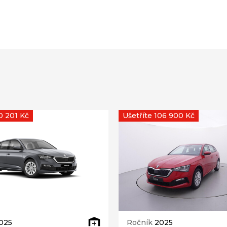
0 201 Kč
Ušetříte 106 900 Kč
025
Ročník
2025