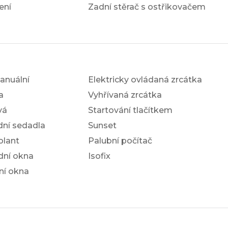
ení
Zadní stěrač s ostřikovačem
anuální
Elektricky ovládaná zrcátka
a
Vyhřívaná zrcátka
vá
Startování tlačítkem
dní sedadla
Sunset
olant
Palubní počítač
dní okna
Isofix
ní okna