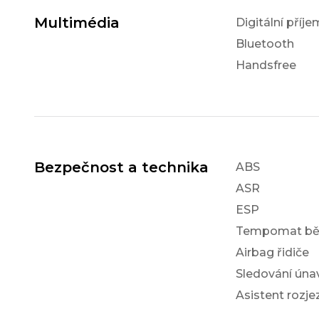
Multimédia
Digitální příj
Bluetooth
Handsfree
Bezpečnost a technika
ABS
ASR
ESP
Tempomat bě
Airbag řidiče
Sledování únav
Asistent rozj