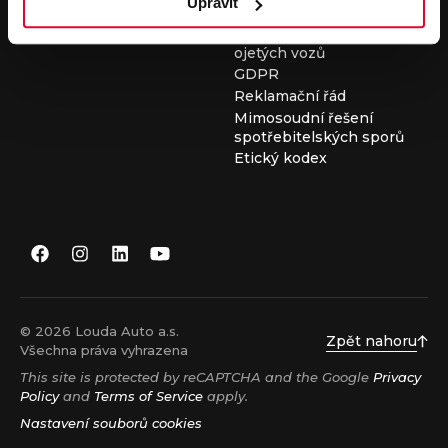
Upravit
Všeobecné obchodní
podmínky při nákupu
ojetých vozů
GDPR
Reklamační řád
Mimosoudní řešení
spotřebitelských sporů
Etický kodex
© 2026 Louda Auto a.s.
Zpět nahoru
Všechna práva vyhrazena
This site is protected by reCAPTCHA and the Google
Privacy
Policy
and
Terms of Service
apply.
Nastavení souborů cookies