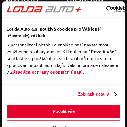
Koupit nový vůz
Nezávazně ocenit
Koupit ojetý vůz
Průběh výkupu vozu
Koupit užitkový vůz
Koupit obytný vůz
Pronájem
Společnost
Louda Auto a.s. používá cookies pro Váš lepší
uživatelský zážitek
Carsharing
Kontakty
Autopůjčovna
Louda Auto+ Poděbrady
K personalizaci obsahu a analýze naší návštěvnosti
Operativní leasing
Obytné vozy
využíváme soubory cookie. Kliknutím na
"Povolit vše"
Novinky
souhlasíte s používáním všech souborů cookies a se
Pro média
zpracováním osobních údajů. Další informace naleznete
Kariéra
v
Zásadách ochrany osobních údajů
.
Servisní služby
Důležité odkazy
Servis
Cookies
Objednání online
Všeobecné obchodní
Zobrazit detaily
podmínky pro online
Odtahová služba
objednávky motorových
vozidel
Povolit vše
Všeobecné obchodní
podmínky pro provádění
servisních prací