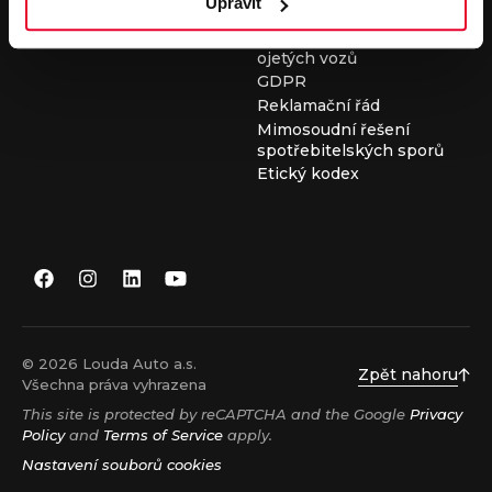
Upravit
Všeobecné obchodní
podmínky při nákupu
ojetých vozů
GDPR
Reklamační řád
Mimosoudní řešení
spotřebitelských sporů
Etický kodex
© 2026 Louda Auto a.s.
Zpět nahoru
Všechna práva vyhrazena
This site is protected by reCAPTCHA and the Google
Privacy
Policy
and
Terms of Service
apply.
Nastavení souborů cookies