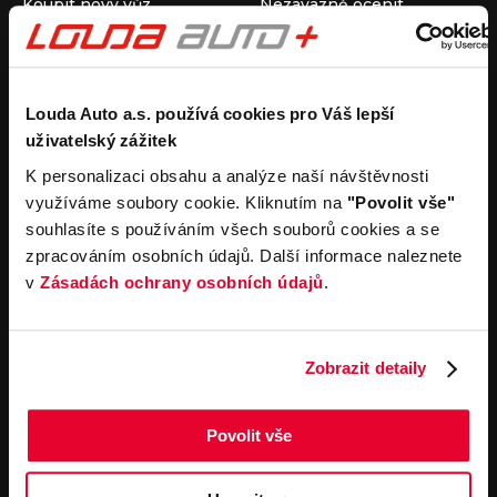
Koupit nový vůz
Nezávazně ocenit
Koupit ojetý vůz
Průběh výkupu vozu
Koupit užitkový vůz
Koupit obytný vůz
Pronájem
Společnost
Louda Auto a.s. používá cookies pro Váš lepší
uživatelský zážitek
Carsharing
Kontakty
Autopůjčovna
Louda Auto+ Poděbrady
K personalizaci obsahu a analýze naší návštěvnosti
Operativní leasing
Obytné vozy
využíváme soubory cookie. Kliknutím na
"Povolit vše"
Novinky
souhlasíte s používáním všech souborů cookies a se
Pro média
zpracováním osobních údajů. Další informace naleznete
Kariéra
v
Zásadách ochrany osobních údajů
.
Servisní služby
Důležité odkazy
Servis
Cookies
Objednání online
Všeobecné obchodní
Zobrazit detaily
podmínky pro online
Odtahová služba
objednávky motorových
vozidel
Povolit vše
Všeobecné obchodní
podmínky pro provádění
servisních prací