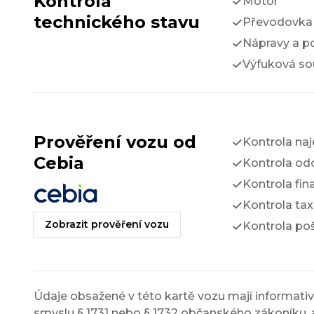
Kontrola
Motor
technického stavu
Převodovka 
Nápravy a p
Výfuková so
Prověření vozu od
Kontrola na
Cebia
Kontrola odc
Kontrola fin
Kontrola tax
Zobrazit prověření vozu
Kontrola po
Údaje obsažené v této kartě vozu mají informativn
smyslu § 1731 nebo § 1732 občanského zákoníku, a