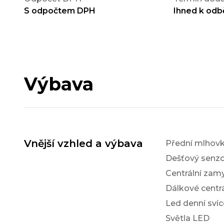
S odpočtem DPH
Ihned k odb
Výbava
Vnější vzhled a výbava
Přední mlhov
Dešťový senzo
Centrální zam
Dálkové centr
Led denní svíc
Světla LED