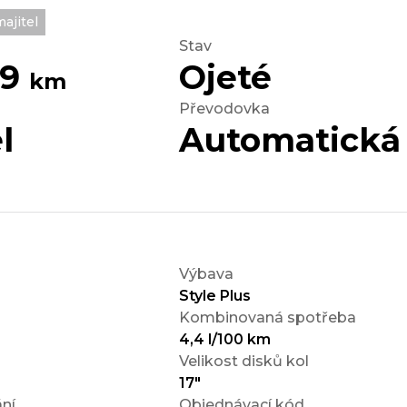
ajitel
Stav
99
Ojeté
km
Převodovka
l
Automatická
Výbava
Style Plus
Kombinovaná spotřeba
4,4 l/100 km
Velikost disků kol
17"
ní
Objednávací kód