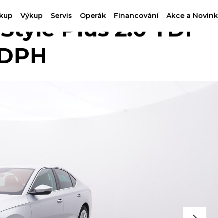
kup
Výkup
Servis
Operák
Financování
Akce a Novink
yle Plus 2.0 TDI
 DPH