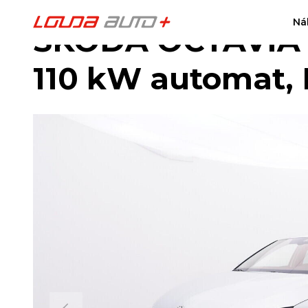
Ná
ŠKODA OCTAVIA St
110 kW automat,