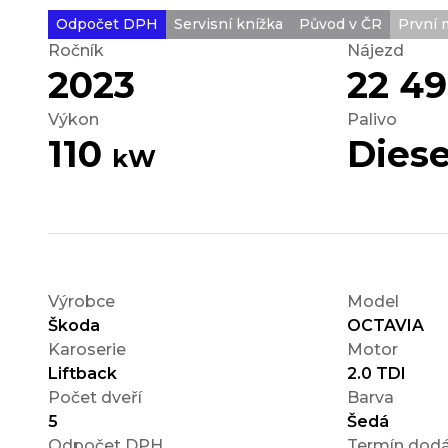
Odpočet DPH
Servisní knížka
Původ v ČR
První m
Ročník
Nájezd
2023
22 4
Výkon
Palivo
110
Diese
kW
Výrobce
Model
Škoda
OCTAVIA
Karoserie
Motor
Liftback
2.0 TDI
Počet dveří
Barva
5
Šedá
Odpočet DPH
Termín dodá