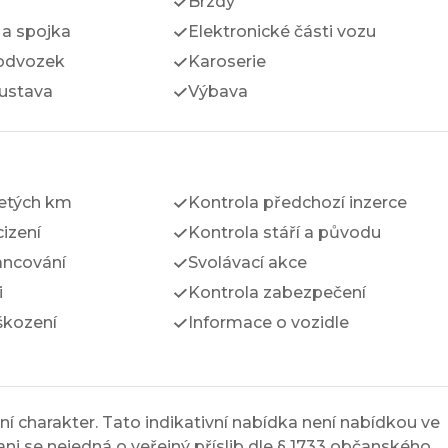
Brzdy
a spojka
Elektronické části vozu
odvozek
Karoserie
ustava
Výbava
jetých km
Kontrola předchozí inzerce
izení
Kontrola stáří a původu
ancování
Svolávací akce
i
Kontrola zabezpečení
škození
Informace o vozidle
í charakter. Tato indikativní nabídka není nabídkou ve
ni se nejedná o veřejný příslib dle § 1733 občanského