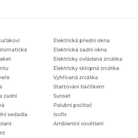
kuřákovi
Elektrická přední okna
utomatická
Elektrická zadní okna
aket
Elektricky ovládaná zrcátka
antu
Elektricky sklopná zrcátka
veře
Vyhřívaná zrcátka
a
Startování tlačítkem
a zadní
Sunset
vá
Palubní počítač
dní sedadla
Isofix
olant
Ambientní osvětlení
nt