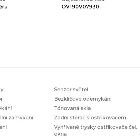
ěru
OV190V07930
ky
Senzor světel
r
Bezklíčové odemykání
ykání
Tónovaná skla
ální zamykání
Zadní stěrač s ostřikovačem
ení
Vyhřívané trysky ostřikovače čel.
okna