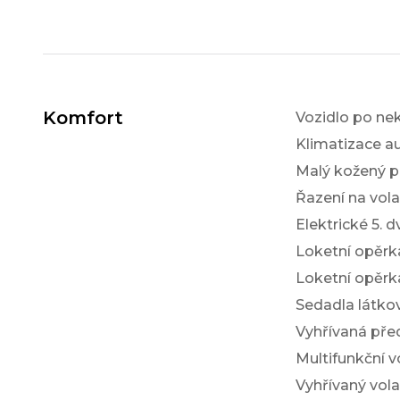
Komfort
Vozidlo po ne
Klimatizace a
Malý kožený p
Řazení na vol
Elektrické 5. d
Loketní opěrk
Loketní opěrk
Sedadla látko
Vyhřívaná pře
Multifunkční v
Vyhřívaný vola